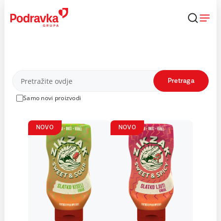
Skip
to
content
Proizvodi
Pretraga
Samo novi proizvodi
NOVO
NOVO