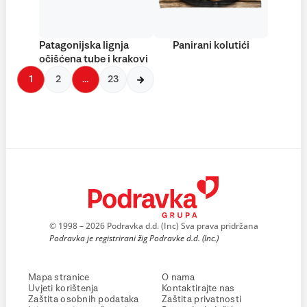
Patagonijska lignja
Panirani kolutići
očišćena tube i krakovi
1
2
…
23
© 1998 – 2026 Podravka d.d. (Inc) Sva prava pridržana
Podravka je registrirani žig Podravke d.d. (Inc.)
Mapa stranice
O nama
Uvjeti korištenja
Kontaktirajte nas
Zaštita osobnih podataka
Zaštita privatnosti