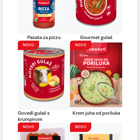
Pasata za pizzu
Gourmet gulaš
NOVO
NOVO
Goveđi gulaš s
Krem juha od poriluka
krumpirom
NOVO
NOVO