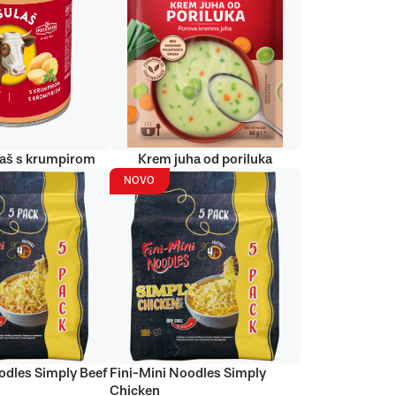
laš s krumpirom
Krem juha od poriluka
NOVO
odles Simply Beef
Fini-Mini Noodles Simply
Chicken