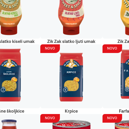
slatko kiseli umak
Zik Zak slatko ljuti umak
Zik Za
NOVO
NOVO
šne školjkice
Krpice
Farf
NOVO
NOVO