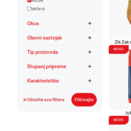
Ručak
Večera
Okus
Glavni sastojak
Zik Zak 
NOVO
Tip proizvoda
Stupanj pripreme
Karakteristike
Očistite sve filtere
Filtrirajte
Ju
NOVO