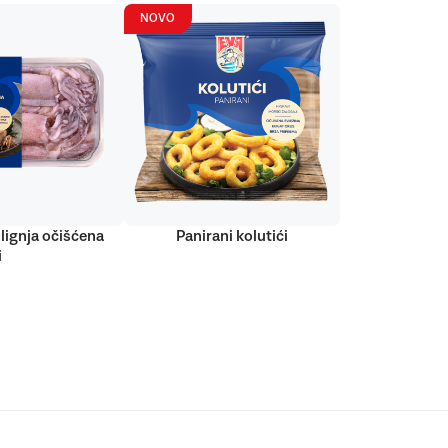
NOVO
lignja očišćena
Panirani kolutići
i