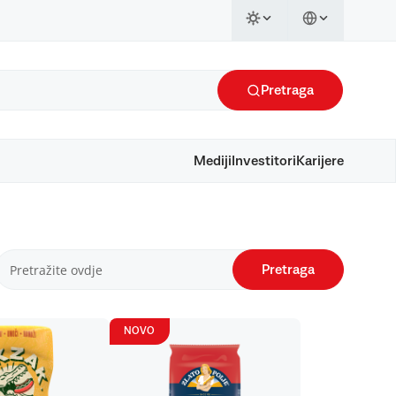
Pretraga
Mediji
Investitori
Karijere
Pretraga
NOVO