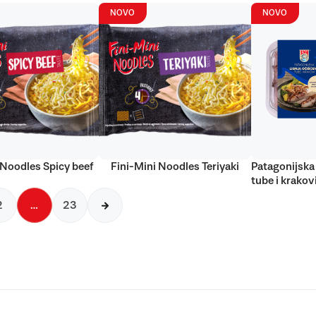
NOVO
NOVO
 Noodles Spicy beef
Fini-Mini Noodles Teriyaki
Patagonijska 
tube i krakov
2
…
23