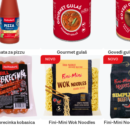
ata za pizzu
Gourmet gulaš
Goveđi gu
NOVO
NOVO
ebrecinka kobasica
Fini-Mini Wok Noodles
Fini-Mini No