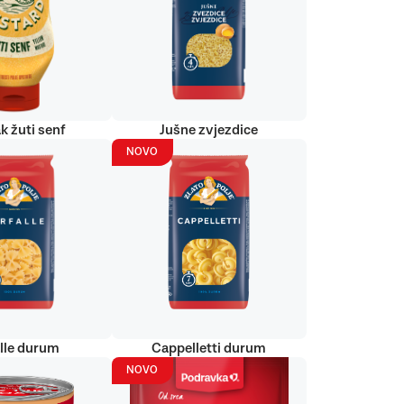
k žuti senf
Jušne zvjezdice
NOVO
alle durum
Cappelletti durum
NOVO