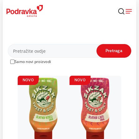
Skip
to
content
Proizvodi
Pretraga
Samo novi proizvodi
NOVO
NOVO