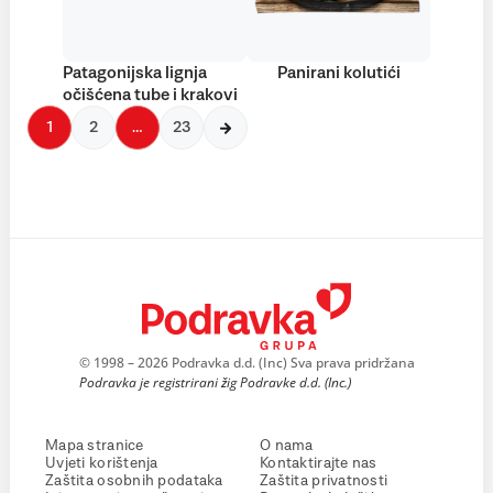
Patagonijska lignja
Panirani kolutići
očišćena tube i krakovi
1
2
…
23
© 1998 – 2026 Podravka d.d. (Inc) Sva prava pridržana
Podravka je registrirani žig Podravke d.d. (Inc.)
Mapa stranice
O nama
Uvjeti korištenja
Kontaktirajte nas
Zaštita osobnih podataka
Zaštita privatnosti