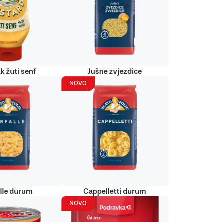
k žuti senf
Jušne zvjezdice
NOVO
alle durum
Cappelletti durum
NOVO