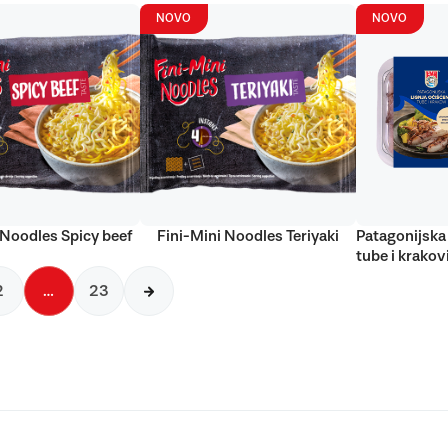
NOVO
NOVO
 Noodles Spicy beef
Fini-Mini Noodles Teriyaki
Patagonijska 
tube i krakov
2
…
23