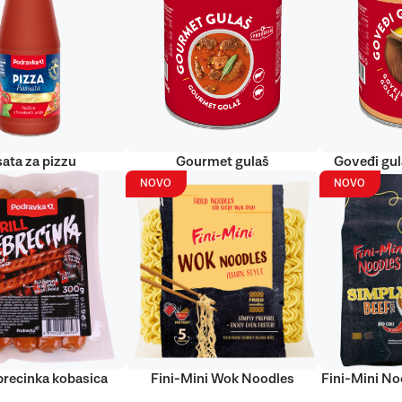
ata za pizzu
Gourmet gulaš
Goveđi gu
NOVO
NOVO
ebrecinka kobasica
Fini-Mini Wok Noodles
Fini-Mini No