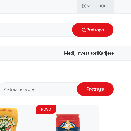
Pretraga
Mediji
Investitori
Karijere
Pretraga
NOVO