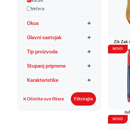
Ručak
Večera
Okus
Glavni sastojak
Zik Zak 
NOVO
Tip proizvoda
Stupanj pripreme
Karakteristike
Očistite sve filtere
Filtrirajte
Ju
NOVO