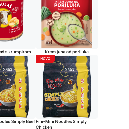
laš s krumpirom
Krem juha od poriluka
NOVO
odles Simply Beef
Fini-Mini Noodles Simply
Chicken