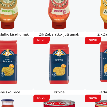
slatko kiseli umak
Zik Zak slatko ljuti umak
Zik Za
NOVO
NOVO
šne školjkice
Krpice
Farf
NOVO
NOVO