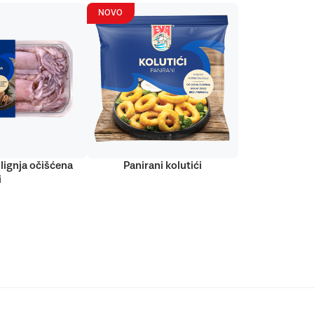
NOVO
lignja očišćena
Panirani kolutići
i