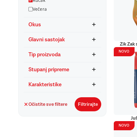
Ručak
Večera
Okus
Glavni sastojak
Zik Zak 
NOVO
Tip proizvoda
Stupanj pripreme
Karakteristike
Očistite sve filtere
Filtrirajte
Ju
NOVO