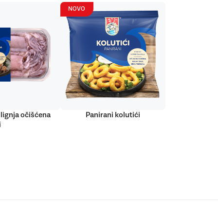
NOVO
lignja očišćena
Panirani kolutići
i