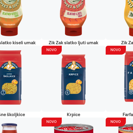
slatko kiseli umak
Zik Zak slatko ljuti umak
Zik Za
NOVO
NOVO
šne školjkice
Krpice
Farf
NOVO
NOVO