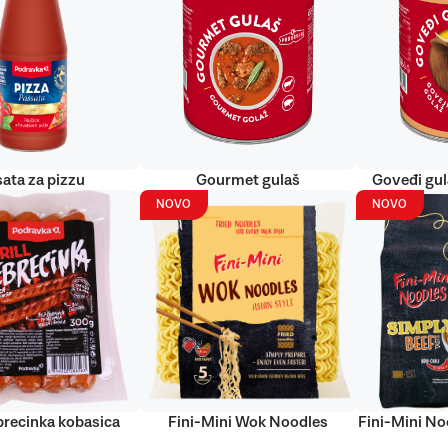
ata za pizzu
Gourmet gulaš
Goveđi gu
NOVO
NOVO
ebrecinka kobasica
Fini-Mini Wok Noodles
Fini-Mini No