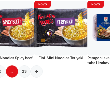
NOVO
NOVO
 Noodles Spicy beef
Fini-Mini Noodles Teriyaki
Patagonijska 
tube i krakov
2
…
23