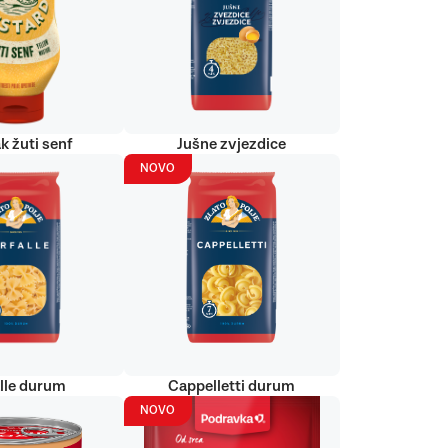
k žuti senf
Jušne zvjezdice
NOVO
alle durum
Cappelletti durum
NOVO