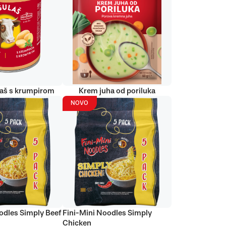
laš s krumpirom
Krem juha od poriluka
NOVO
odles Simply Beef
Fini-Mini Noodles Simply
Chicken