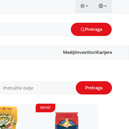
Pretraga
Mediji
Investitori
Karijere
Pretraga
NOVO