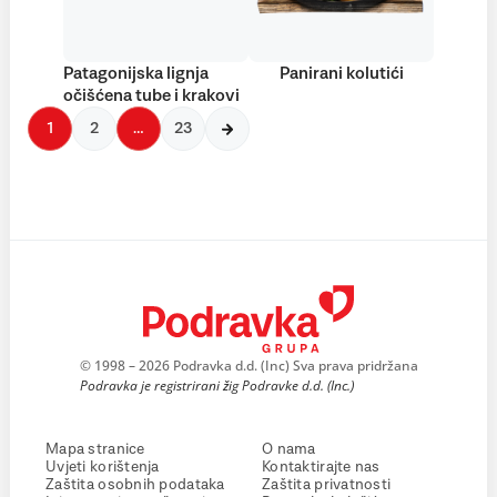
Patagonijska lignja
Panirani kolutići
očišćena tube i krakovi
1
2
…
23
© 1998 – 2026 Podravka d.d. (Inc) Sva prava pridržana
Podravka je registrirani žig Podravke d.d. (Inc.)
Mapa stranice
O nama
Uvjeti korištenja
Kontaktirajte nas
Zaštita osobnih podataka
Zaštita privatnosti