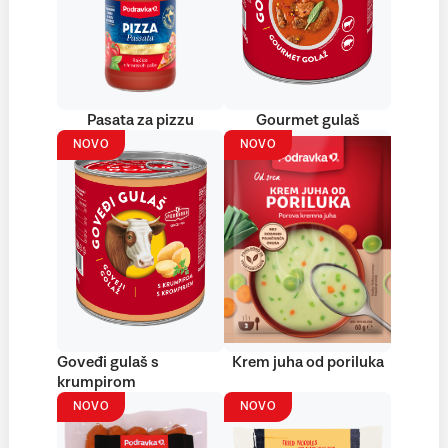
Pasata za pizzu
Gourmet gulaš
NOVO
NOVO
Goveđi gulaš s
Krem juha od poriluka
krumpirom
NOVO
NOVO