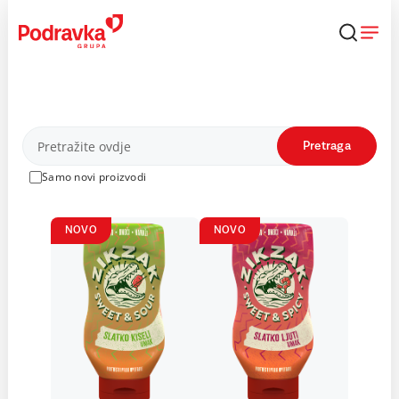
Skip
to
content
Proizvodi
Pretraga
Samo novi proizvodi
NOVO
NOVO