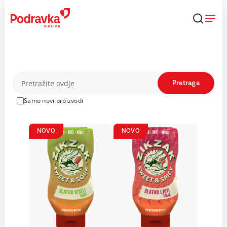
Skip
to
content
Proizvodi
Pretraga
Samo novi proizvodi
NOVO
NOVO