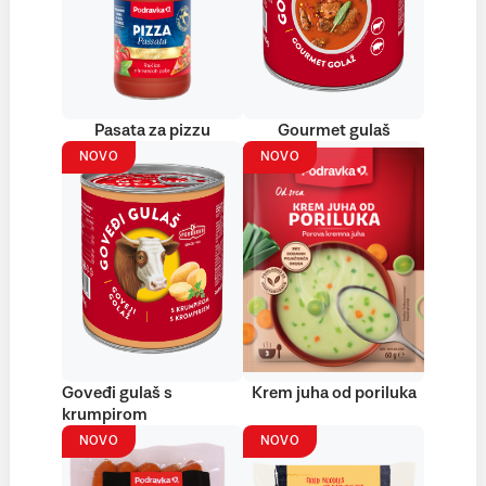
Pasata za pizzu
Gourmet gulaš
NOVO
NOVO
Goveđi gulaš s
Krem juha od poriluka
krumpirom
NOVO
NOVO