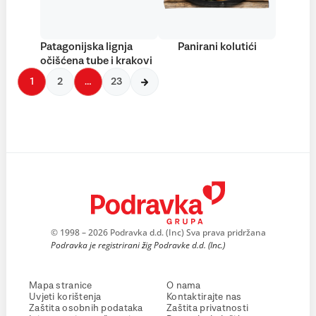
Patagonijska lignja
Panirani kolutići
očišćena tube i krakovi
1
2
…
23
© 1998 – 2026 Podravka d.d. (Inc) Sva prava pridržana
Podravka je registrirani žig Podravke d.d. (Inc.)
Mapa stranice
O nama
Uvjeti korištenja
Kontaktirajte nas
Zaštita osobnih podataka
Zaštita privatnosti