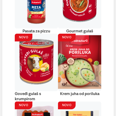
Pasata za pizzu
Gourmet gulaš
NOVO
NOVO
Goveđi gulaš s
Krem juha od poriluka
krumpirom
NOVO
NOVO