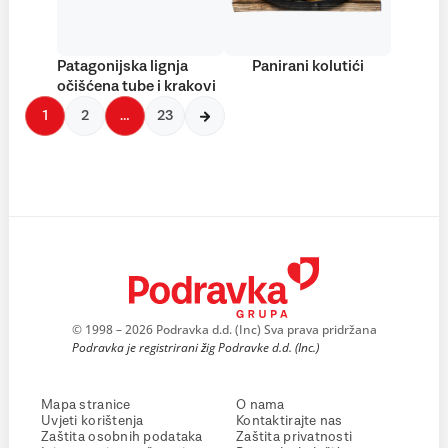
Patagonijska lignja
Panirani kolutići
očišćena tube i krakovi
1
2
…
23
© 1998 – 2026 Podravka d.d. (Inc) Sva prava pridržana
Podravka je registrirani žig Podravke d.d. (Inc.)
Mapa stranice
O nama
Uvjeti korištenja
Kontaktirajte nas
Zaštita osobnih podataka
Zaštita privatnosti