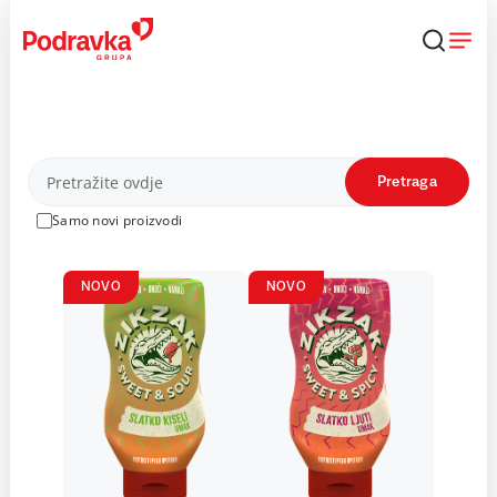
Skip
to
content
Proizvodi
Pretraga
Samo novi proizvodi
NOVO
NOVO