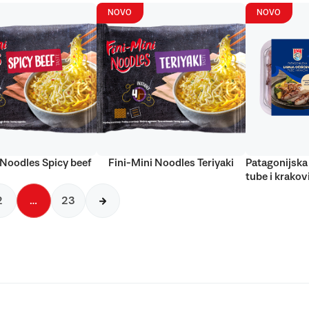
NOVO
NOVO
 Noodles Spicy beef
Fini-Mini Noodles Teriyaki
Patagonijska 
tube i krakov
2
…
23