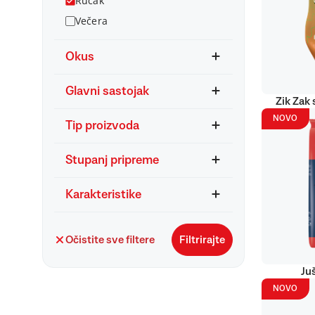
Ručak
Večera
Okus
Glavni sastojak
Zik Zak 
NOVO
Tip proizvoda
Stupanj pripreme
Karakteristike
Očistite sve filtere
Filtrirajte
Ju
NOVO