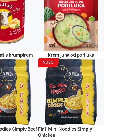
laš s krumpirom
Krem juha od poriluka
NOVO
odles Simply Beef
Fini-Mini Noodles Simply
Chicken