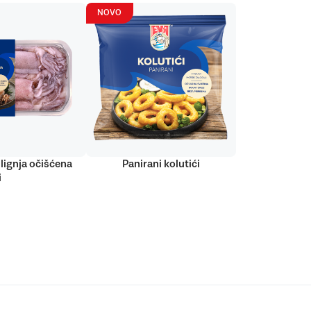
NOVO
lignja očišćena
Panirani kolutići
i