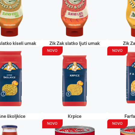
slatko kiseli umak
Zik Zak slatko ljuti umak
Zik Za
NOVO
NOVO
šne školjkice
Krpice
Farf
NOVO
NOVO