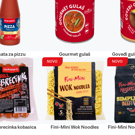
ata za pizzu
Gourmet gulaš
Goveđi gu
NOVO
NOVO
ebrecinka kobasica
Fini-Mini Wok Noodles
Fini-Mini No