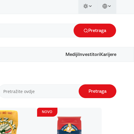
Pretraga
Mediji
Investitori
Karijere
Pretraga
NOVO