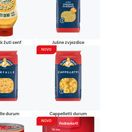
k žuti senf
Jušne zvjezdice
NOVO
alle durum
Cappelletti durum
NOVO