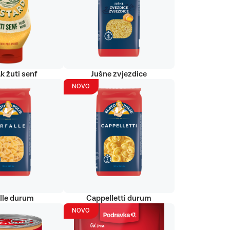
k žuti senf
Jušne zvjezdice
NOVO
alle durum
Cappelletti durum
NOVO