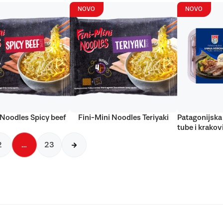
NOVO
NOVO
 Noodles Spicy beef
Fini-Mini Noodles Teriyaki
Patagonijska 
tube i krakov
2
…
23