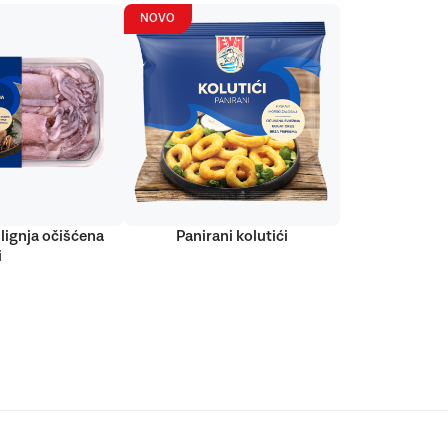
NOVO
lignja očišćena
Panirani kolutići
i