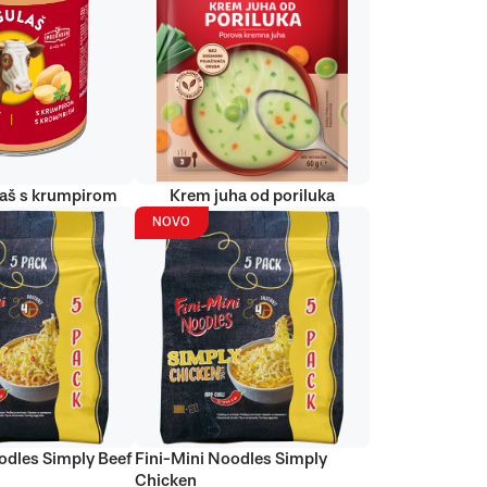
laš s krumpirom
Krem juha od poriluka
NOVO
odles Simply Beef
Fini-Mini Noodles Simply
Chicken