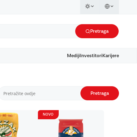
Pretraga
Mediji
Investitori
Karijere
Pretraga
NOVO