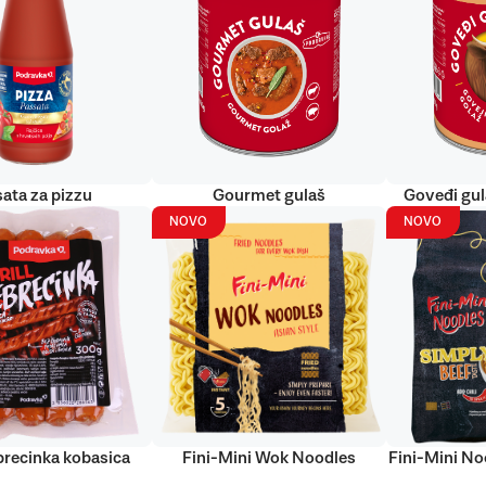
ata za pizzu
Gourmet gulaš
Goveđi gu
NOVO
NOVO
ebrecinka kobasica
Fini-Mini Wok Noodles
Fini-Mini No