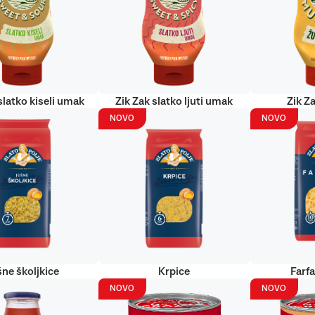
slatko kiseli umak
Zik Zak slatko ljuti umak
Zik Za
NOVO
NOVO
šne školjkice
Krpice
Farf
NOVO
NOVO