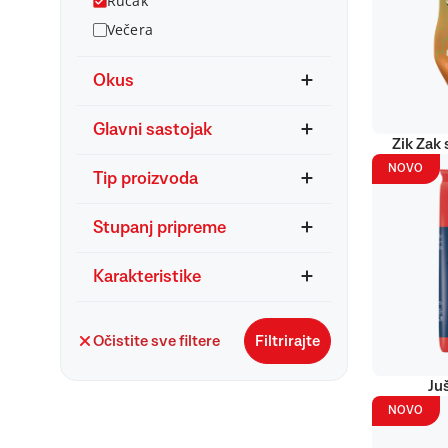
Ručak
Večera
Okus
Glavni sastojak
Zik Zak 
NOVO
Tip proizvoda
Stupanj pripreme
Karakteristike
Očistite sve filtere
Filtrirajte
Ju
NOVO