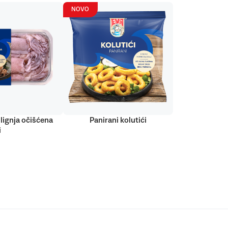
NOVO
lignja očišćena
Panirani kolutići
i