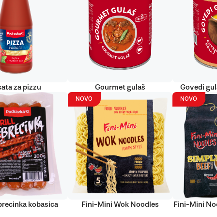
ata za pizzu
Gourmet gulaš
Goveđi gu
NOVO
NOVO
ebrecinka kobasica
Fini-Mini Wok Noodles
Fini-Mini No