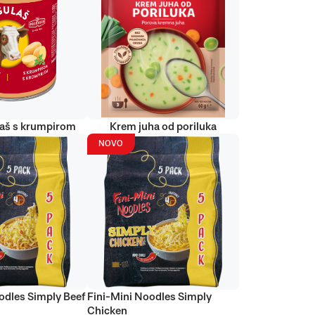
laš s krumpirom
Krem juha od poriluka
NOVO
odles Simply Beef
Fini-Mini Noodles Simply
Chicken