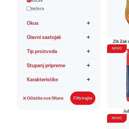
Ručak
Večera
Okus
Glavni sastojak
Zik Zak 
NOVO
Tip proizvoda
Stupanj pripreme
Karakteristike
Očistite sve filtere
Filtrirajte
Ju
NOVO