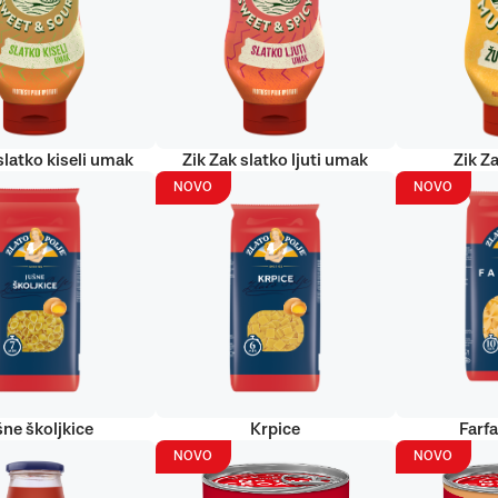
slatko kiseli umak
Zik Zak slatko ljuti umak
Zik Za
NOVO
NOVO
šne školjkice
Krpice
Farf
NOVO
NOVO