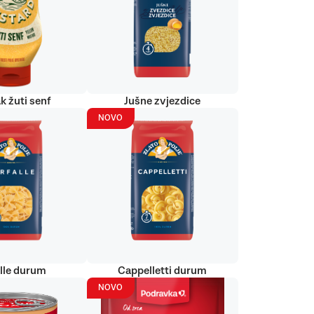
k žuti senf
Jušne zvjezdice
NOVO
alle durum
Cappelletti durum
NOVO