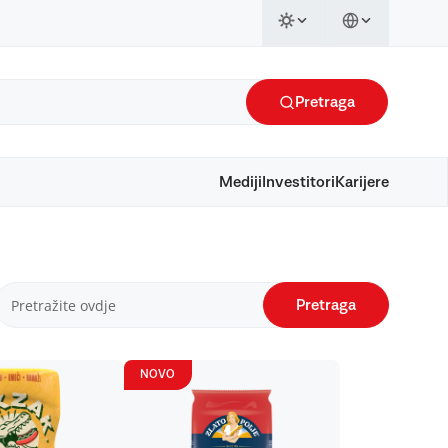
Pretraga
Mediji
Investitori
Karijere
Pretraga
NOVO