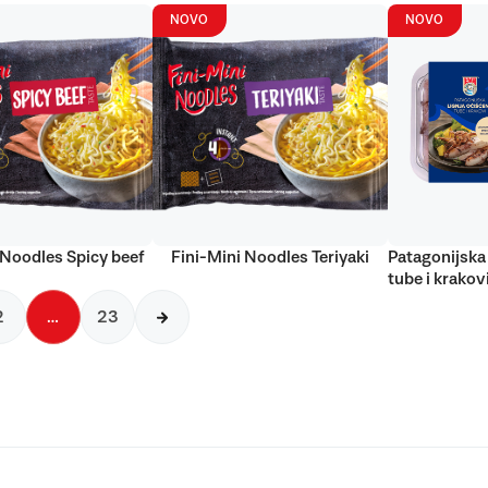
NOVO
NOVO
 Noodles Spicy beef
Fini-Mini Noodles Teriyaki
Patagonijska 
tube i krakov
2
…
23