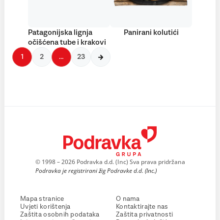
Patagonijska lignja
Panirani kolutići
očišćena tube i krakovi
1
2
…
23
© 1998 – 2026 Podravka d.d. (Inc) Sva prava pridržana
Podravka je registrirani žig Podravke d.d. (Inc.)
Mapa stranice
O nama
Uvjeti korištenja
Kontaktirajte nas
Zaštita osobnih podataka
Zaštita privatnosti