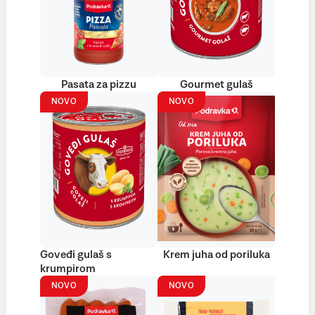
Pasata za pizzu
Gourmet gulaš
NOVO
NOVO
Goveđi gulaš s
Krem juha od poriluka
krumpirom
NOVO
NOVO