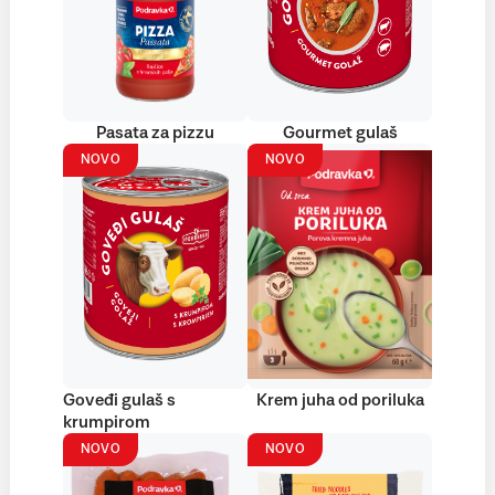
Pasata za pizzu
Gourmet gulaš
NOVO
NOVO
Goveđi gulaš s
Krem juha od poriluka
krumpirom
NOVO
NOVO