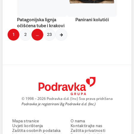
Patagonijska lignja
Panirani kolutići
očišćena tube i krakovi
1
2
…
23
© 1998 – 2026 Podravka d.d. (Inc) Sva prava pridržana
Podravka je registrirani žig Podravke d.d. (Inc.)
Mapa stranice
O nama
Uvjeti korištenja
Kontaktirajte nas
Zaštita osobnih podataka
Zaštita privatnosti