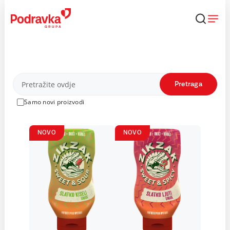
Skip
to
content
Proizvodi
Pretraga
Samo novi proizvodi
NOVO
NOVO