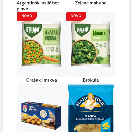
Argentinski oslić bez
Zelene mahune
glave
NOVO
NOVO
Grašak i mrkva
Brokula