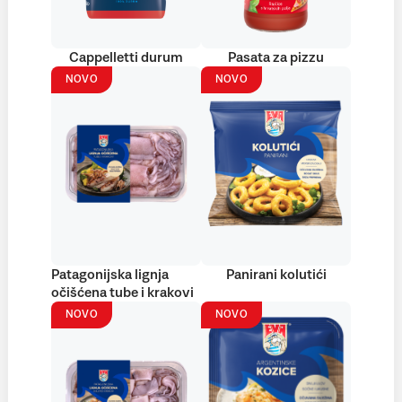
Cappelletti durum
Pasata za pizzu
NOVO
NOVO
Patagonijska lignja
Panirani kolutići
očišćena tube i krakovi
NOVO
NOVO