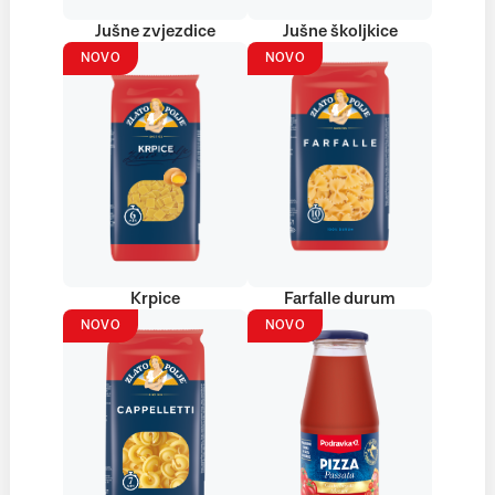
Jušne zvjezdice
Jušne školjkice
NOVO
NOVO
Krpice
Farfalle durum
NOVO
NOVO