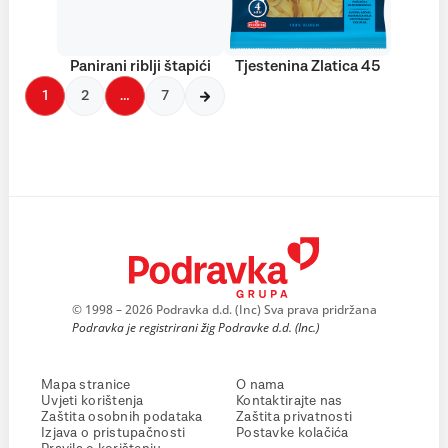
Panirani riblji štapići
Tjestenina Zlatica 45
1
2
…
7
© 1998 – 2026 Podravka d.d. (Inc) Sva prava pridržana
Podravka je registrirani žig Podravke d.d. (Inc.)
Mapa stranice
O nama
Uvjeti korištenja
Kontaktirajte nas
Zaštita osobnih podataka
Zaštita privatnosti
Izjava o pristupačnosti
Postavke kolačića