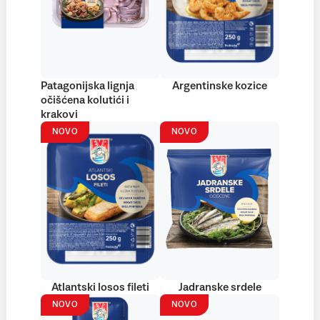
Patagonijska lignja
Argentinske kozice
očišćena kolutići i
krakovi
NOVO
NOVO
Atlantski losos fileti
Jadranske srdele
NOVO
NOVO