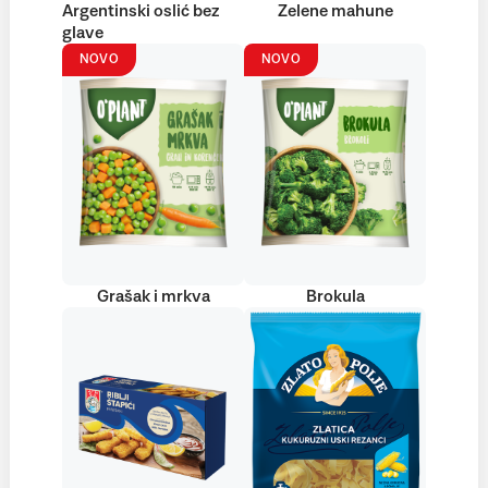
Argentinski oslić bez
Zelene mahune
glave
NOVO
NOVO
Grašak i mrkva
Brokula