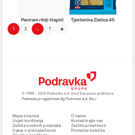
Panirani riblji štapići
Tjestenina Zlatica 45
1
2
…
7
© 1998 – 2026 Podravka d.d. (Inc) Sva prava pridržana
Podravka je registrirani žig Podravke d.d. (Inc.)
Mapa stranice
O nama
Uvjeti korištenja
Kontaktirajte nas
Zaštita osobnih podataka
Zaštita privatnosti
Izjava o pristupačnosti
Postavke kolačića