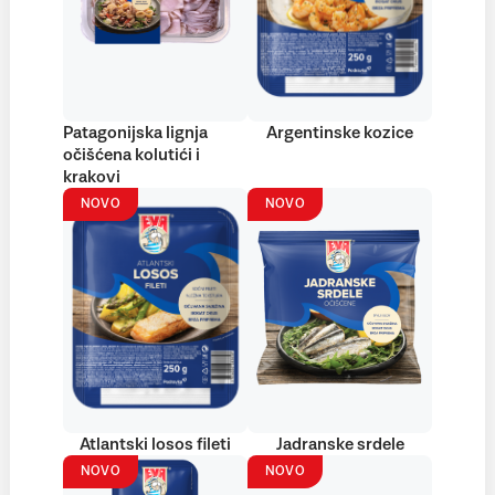
Patagonijska lignja
Argentinske kozice
očišćena kolutići i
krakovi
NOVO
NOVO
Atlantski losos fileti
Jadranske srdele
NOVO
NOVO