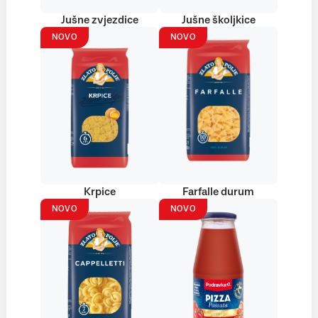
Jušne zvjezdice
Jušne školjkice
NOVO
NOVO
Krpice
Farfalle durum
NOVO
NOVO