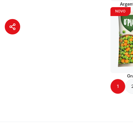
Argent
NOVO
Gr
1