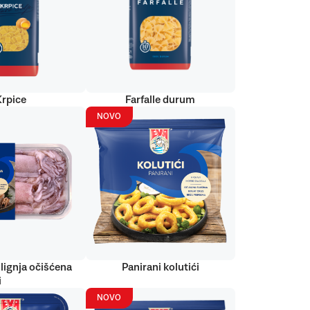
Krpice
Farfalle durum
NOVO
lignja očišćena
Panirani kolutići
i
NOVO