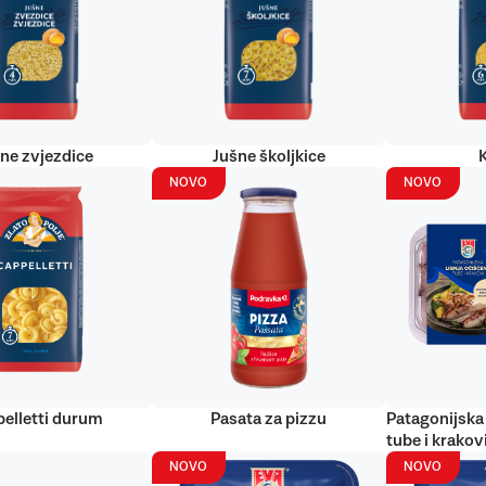
ne zvjezdice
Jušne školjkice
NOVO
NOVO
elletti durum
Pasata za pizzu
Patagonijska 
tube i krakov
NOVO
NOVO