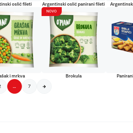
inski oslić fileti
Argentinski oslić panirani fileti
Argentinski
NOVO
ašak i mrkva
Brokula
Panirani
2
…
7