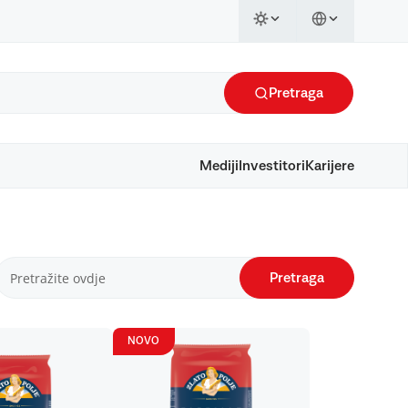
Pretraga
Mediji
Investitori
Karijere
Pretraga
NOVO