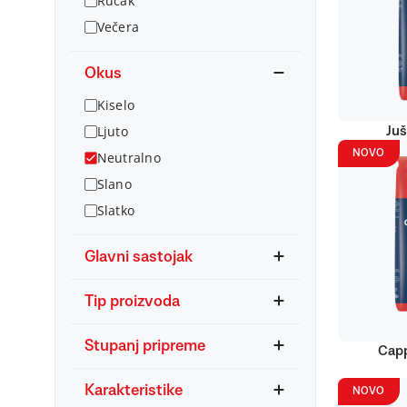
Ručak
Večera
Okus
Kiselo
Ljuto
Juš
NOVO
Neutralno
Slano
Slatko
Glavni sastojak
Tip proizvoda
Stupanj pripreme
Capp
Karakteristike
NOVO