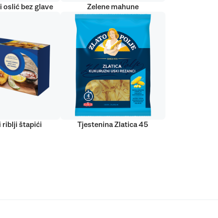
 oslić bez glave
Zelene mahune
 riblji štapići
Tjestenina Zlatica 45