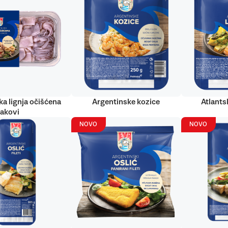
ka lignja očišćena
Argentinske kozice
Atlantsk
rakovi
NOVO
NOVO