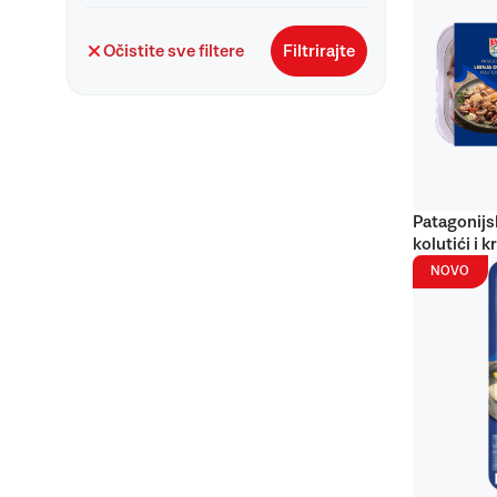
Očistite sve filtere
Filtrirajte
Patagonijs
kolutići i k
NOVO