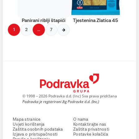
Panirani riblji štapići
Tjestenina Zlatica 45
1
2
…
7
© 1998 – 2026 Podravka d.d. (Inc) Sva prava pridržana
Podravka je registrirani žig Podravke d.d. (Inc.)
Mapa stranice
O nama
Uvjeti korištenja
Kontaktirajte nas
Zaštita osobnih podataka
Zaštita privatnosti
Izjava o pristupačnosti
Postavke kolačića