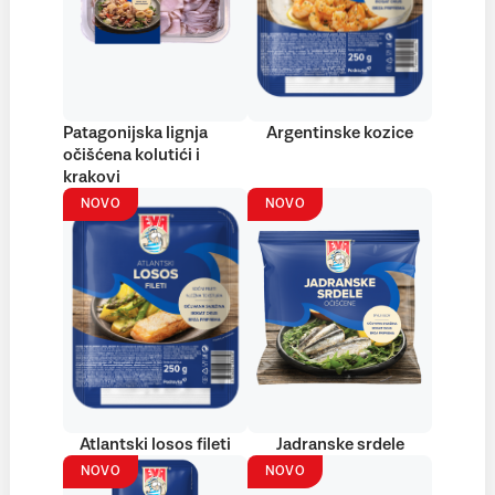
Patagonijska lignja
Argentinske kozice
očišćena kolutići i
krakovi
NOVO
NOVO
Atlantski losos fileti
Jadranske srdele
NOVO
NOVO