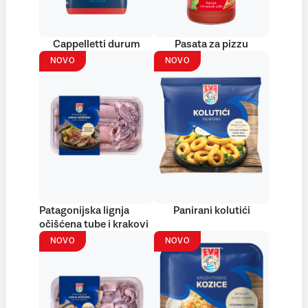
Cappelletti durum
Pasata za pizzu
NOVO
NOVO
Patagonijska lignja
Panirani kolutići
očišćena tube i krakovi
NOVO
NOVO