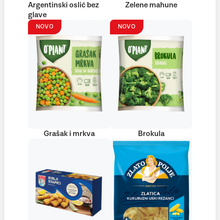
Argentinski oslić bez
Zelene mahune
glave
NOVO
NOVO
Grašak i mrkva
Brokula