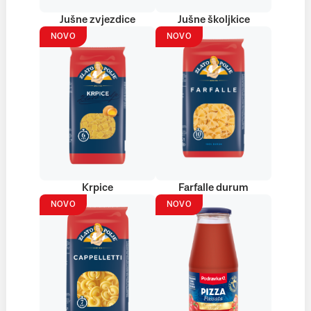
Jušne zvjezdice
Jušne školjkice
NOVO
NOVO
Krpice
Farfalle durum
NOVO
NOVO