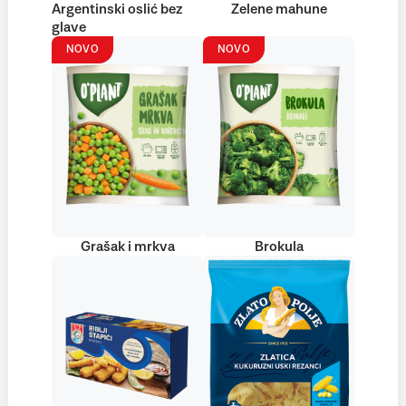
Argentinski oslić bez
Zelene mahune
glave
NOVO
NOVO
Grašak i mrkva
Brokula