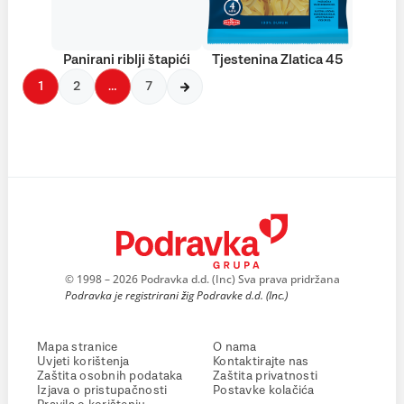
Panirani riblji štapići
Tjestenina Zlatica 45
1
2
…
7
© 1998 – 2026 Podravka d.d. (Inc) Sva prava pridržana
Podravka je registrirani žig Podravke d.d. (Inc.)
Mapa stranice
O nama
Uvjeti korištenja
Kontaktirajte nas
Zaštita osobnih podataka
Zaštita privatnosti
Izjava o pristupačnosti
Postavke kolačića