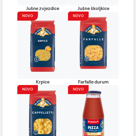
Jušne zvjezdice
Jušne školjkice
NOVO
NOVO
Krpice
Farfalle durum
NOVO
NOVO