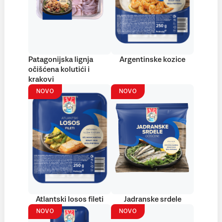
Patagonijska lignja
Argentinske kozice
očišćena kolutići i
krakovi
NOVO
NOVO
Atlantski losos fileti
Jadranske srdele
NOVO
NOVO