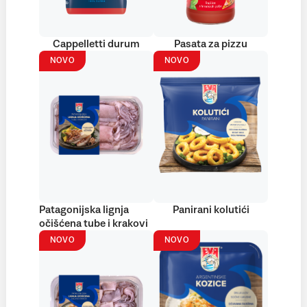
Cappelletti durum
Pasata za pizzu
NOVO
NOVO
Patagonijska lignja
Panirani kolutići
očišćena tube i krakovi
NOVO
NOVO