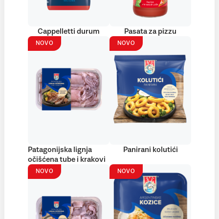
Cappelletti durum
Pasata za pizzu
NOVO
NOVO
Patagonijska lignja
Panirani kolutići
očišćena tube i krakovi
NOVO
NOVO