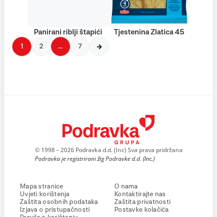
Panirani riblji štapići
Tjestenina Zlatica 45
1
2
…
7
© 1998 – 2026 Podravka d.d. (Inc) Sva prava pridržana
Podravka je registrirani žig Podravke d.d. (Inc.)
Mapa stranice
O nama
Uvjeti korištenja
Kontaktirajte nas
Zaštita osobnih podataka
Zaštita privatnosti
Izjava o pristupačnosti
Postavke kolačića