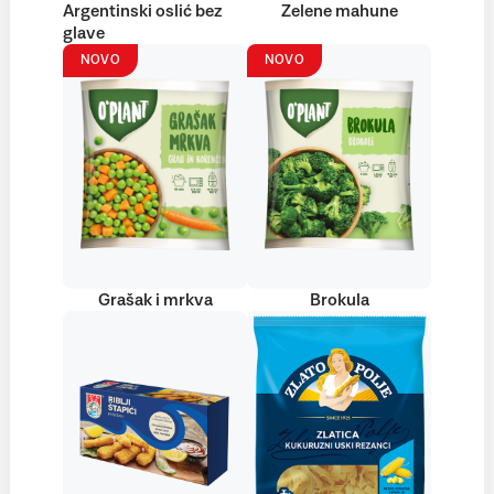
Argentinski oslić bez
Zelene mahune
glave
NOVO
NOVO
Grašak i mrkva
Brokula