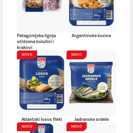
Patagonijska lignja
Argentinske kozice
očišćena kolutići i
krakovi
NOVO
NOVO
Atlantski losos fileti
Jadranske srdele
NOVO
NOVO