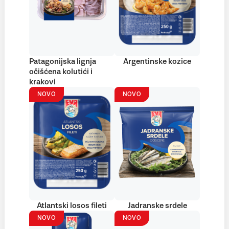
Patagonijska lignja
Argentinske kozice
očišćena kolutići i
krakovi
NOVO
NOVO
Atlantski losos fileti
Jadranske srdele
NOVO
NOVO