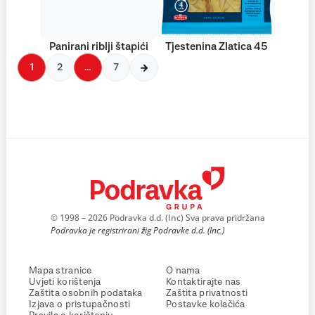
Panirani riblji štapići
Tjestenina Zlatica 45
1
2
…
7
© 1998 – 2026 Podravka d.d. (Inc) Sva prava pridržana
Podravka je registrirani žig Podravke d.d. (Inc.)
Mapa stranice
O nama
Uvjeti korištenja
Kontaktirajte nas
Zaštita osobnih podataka
Zaštita privatnosti
Izjava o pristupačnosti
Postavke kolačića