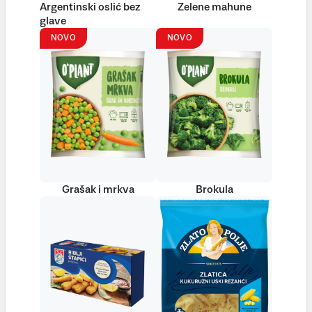
Argentinski oslić bez
Zelene mahune
glave
NOVO
NOVO
Grašak i mrkva
Brokula