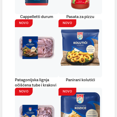
Cappelletti durum
Pasata za pizzu
NOVO
NOVO
Patagonijska lignja
Panirani kolutići
očišćena tube i krakovi
NOVO
NOVO