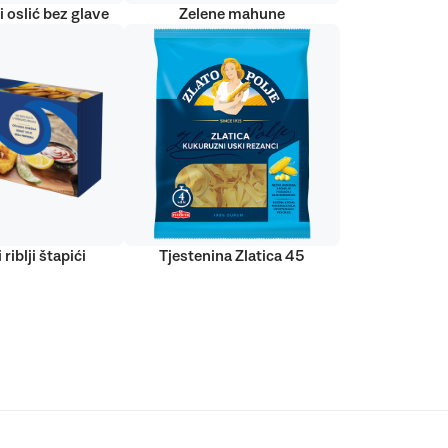
 oslić bez glave
Zelene mahune
 riblji štapići
Tjestenina Zlatica 45