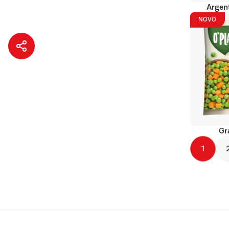
Argent
NOVO
Gr
1