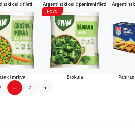
inski oslić fileti
Argentinski oslić panirani fileti
Argentinski
NOVO
ašak i mrkva
Brokula
Panirani
2
…
7