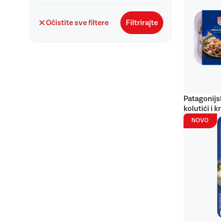
Očistite sve filtere
Filtrirajte
Patagonijs
kolutići i k
NOVO