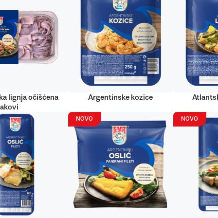
ka lignja očišćena
Argentinske kozice
Atlantsk
rakovi
NOVO
NOVO