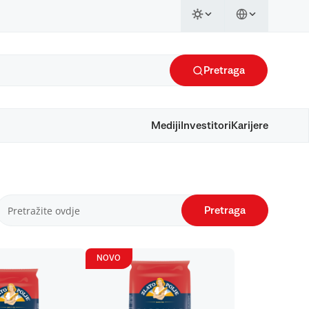
Pretraga
Mediji
Investitori
Karijere
Pretraga
NOVO