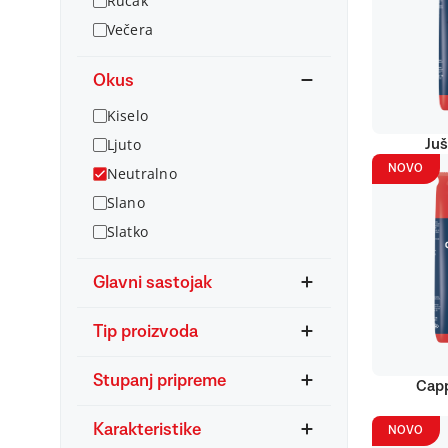
Ručak
Večera
Okus
Kiselo
Ljuto
Juš
NOVO
Neutralno
Slano
Slatko
Glavni sastojak
Tip proizvoda
Stupanj pripreme
Capp
Karakteristike
NOVO