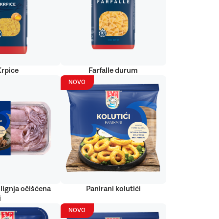
Krpice
Farfalle durum
NOVO
lignja očišćena
Panirani kolutići
i
NOVO