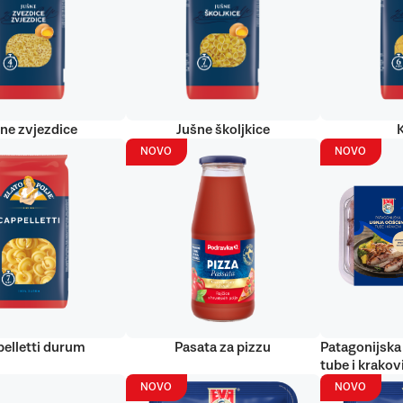
ne zvjezdice
Jušne školjkice
NOVO
NOVO
elletti durum
Pasata za pizzu
Patagonijska 
tube i krakov
NOVO
NOVO