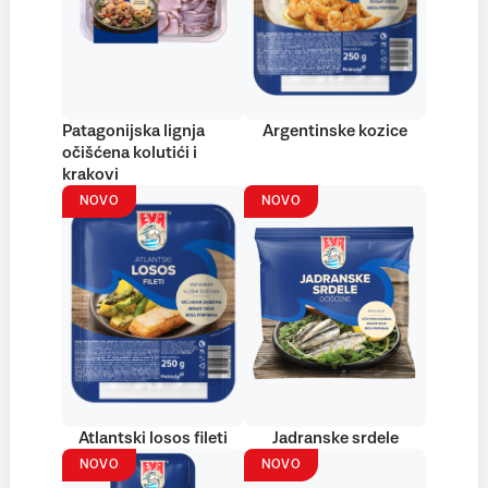
Patagonijska lignja
Argentinske kozice
očišćena kolutići i
krakovi
NOVO
NOVO
Atlantski losos fileti
Jadranske srdele
NOVO
NOVO