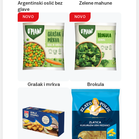
Argentinski oslić bez
Zelene mahune
glave
NOVO
NOVO
Grašak i mrkva
Brokula