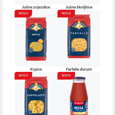
Jušne zvjezdice
Jušne školjkice
NOVO
NOVO
Krpice
Farfalle durum
NOVO
NOVO