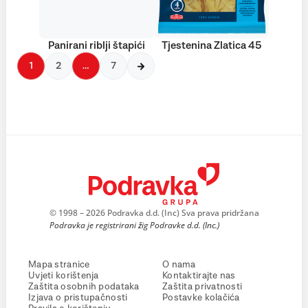
Panirani riblji štapići
Tjestenina Zlatica 45
1
2
…
7
© 1998 – 2026 Podravka d.d. (Inc) Sva prava pridržana
Podravka je registrirani žig Podravke d.d. (Inc.)
Mapa stranice
O nama
Uvjeti korištenja
Kontaktirajte nas
Zaštita osobnih podataka
Zaštita privatnosti
Izjava o pristupačnosti
Postavke kolačića