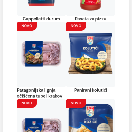
Cappelletti durum
Pasata za pizzu
NOVO
NOVO
Patagonijska lignja
Panirani kolutići
očišćena tube i krakovi
NOVO
NOVO