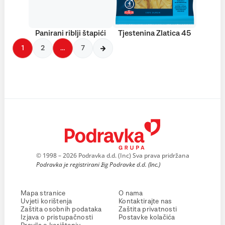
Panirani riblji štapići
Tjestenina Zlatica 45
1
2
…
7
© 1998 – 2026 Podravka d.d. (Inc) Sva prava pridržana
Podravka je registrirani žig Podravke d.d. (Inc.)
Mapa stranice
O nama
Uvjeti korištenja
Kontaktirajte nas
Zaštita osobnih podataka
Zaštita privatnosti
Izjava o pristupačnosti
Postavke kolačića