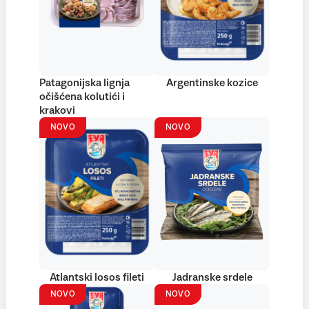
Patagonijska lignja
Argentinske kozice
očišćena kolutići i
krakovi
NOVO
NOVO
Atlantski losos fileti
Jadranske srdele
NOVO
NOVO