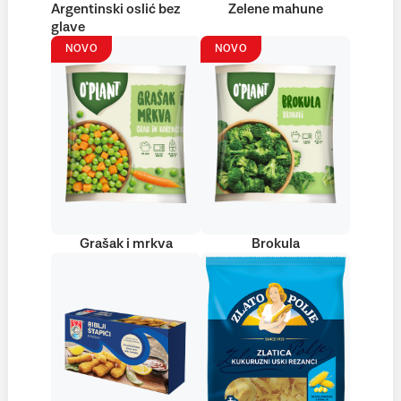
Argentinski oslić bez
Zelene mahune
glave
NOVO
NOVO
Grašak i mrkva
Brokula