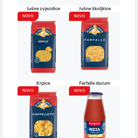
Jušne zvjezdice
Jušne školjkice
NOVO
NOVO
Krpice
Farfalle durum
NOVO
NOVO