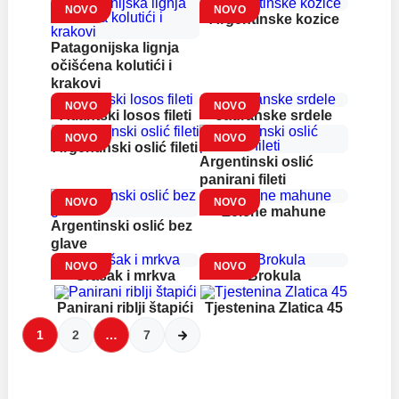
NOVO
NOVO
Argentinske kozice
Patagonijska lignja
očišćena kolutići i
krakovi
NOVO
NOVO
Atlantski losos fileti
Jadranske srdele
NOVO
NOVO
Argentinski oslić fileti
Argentinski oslić
panirani fileti
NOVO
NOVO
Zelene mahune
Argentinski oslić bez
glave
NOVO
NOVO
Grašak i mrkva
Brokula
Panirani riblji štapići
Tjestenina Zlatica 45
1
2
…
7