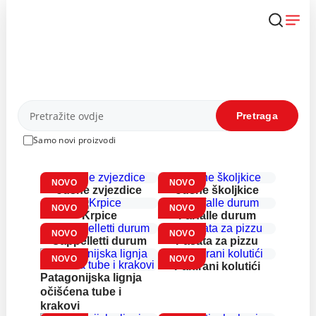
Skip
to
content
Proizvodi
Pretraga
Samo novi proizvodi
NOVO
NOVO
Jušne zvjezdice
Jušne školjkice
NOVO
NOVO
Krpice
Farfalle durum
NOVO
NOVO
Cappelletti durum
Pasata za pizzu
NOVO
NOVO
Panirani kolutići
Patagonijska lignja
očišćena tube i
krakovi