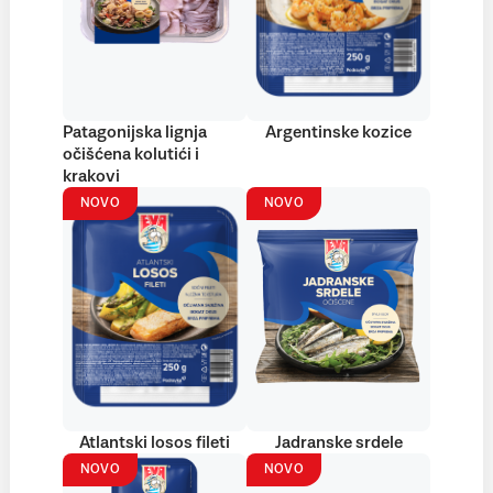
Patagonijska lignja
Argentinske kozice
očišćena kolutići i
krakovi
NOVO
NOVO
Atlantski losos fileti
Jadranske srdele
NOVO
NOVO