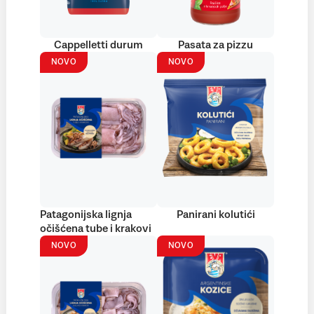
Cappelletti durum
Pasata za pizzu
NOVO
NOVO
Patagonijska lignja
Panirani kolutići
očišćena tube i krakovi
NOVO
NOVO