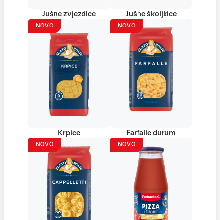
Jušne zvjezdice
Jušne školjkice
NOVO
NOVO
Krpice
Farfalle durum
NOVO
NOVO