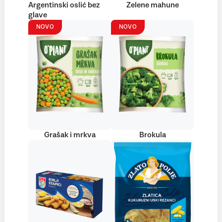
Argentinski oslić bez
Zelene mahune
glave
NOVO
NOVO
Grašak i mrkva
Brokula