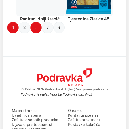
Panirani riblji štapići
Tjestenina Zlatica 45
1
2
…
7
© 1998 – 2026 Podravka d.d. (Inc) Sva prava pridržana
Podravka je registrirani žig Podravke d.d. (Inc.)
Mapa stranice
O nama
Uvjeti korištenja
Kontaktirajte nas
Zaštita osobnih podataka
Zaštita privatnosti
Izjava o pristupačnosti
Postavke kolačića