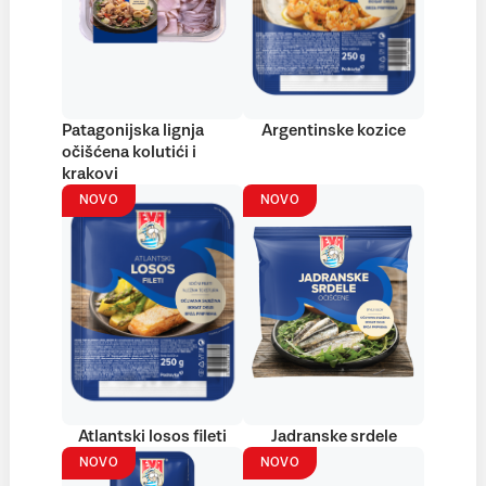
Patagonijska lignja
Argentinske kozice
očišćena kolutići i
krakovi
NOVO
NOVO
Atlantski losos fileti
Jadranske srdele
NOVO
NOVO