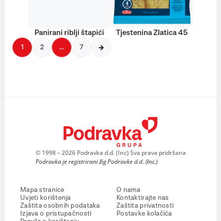
Panirani riblji štapići
Tjestenina Zlatica 45
1
2
…
7
© 1998 – 2026 Podravka d.d. (Inc) Sva prava pridržana
Podravka je registrirani žig Podravke d.d. (Inc.)
Mapa stranice
O nama
Uvjeti korištenja
Kontaktirajte nas
Zaštita osobnih podataka
Zaštita privatnosti
Izjava o pristupačnosti
Postavke kolačića