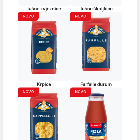
Jušne zvjezdice
Jušne školjkice
NOVO
NOVO
Krpice
Farfalle durum
NOVO
NOVO