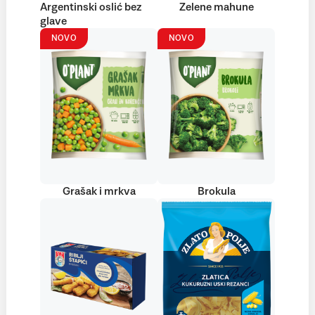
Argentinski oslić bez
Zelene mahune
glave
NOVO
NOVO
Grašak i mrkva
Brokula