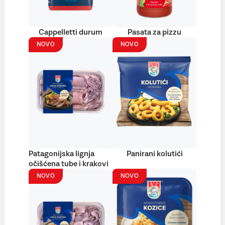
Cappelletti durum
Pasata za pizzu
NOVO
NOVO
Patagonijska lignja
Panirani kolutići
očišćena tube i krakovi
NOVO
NOVO