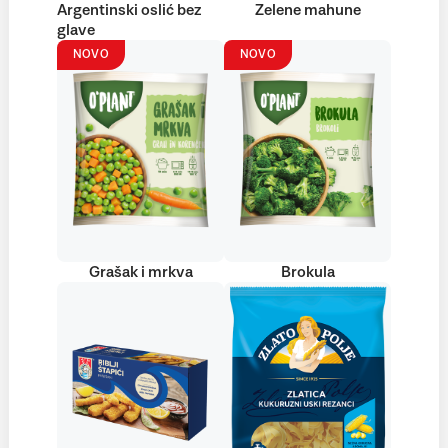
Argentinski oslić bez
Zelene mahune
glave
NOVO
NOVO
Grašak i mrkva
Brokula