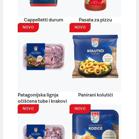
Cappelletti durum
Pasata za pizzu
NOVO
NOVO
Patagonijska lignja
Panirani kolutići
očišćena tube i krakovi
NOVO
NOVO