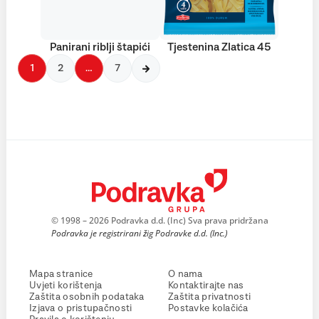
Panirani riblji štapići
Tjestenina Zlatica 45
1
2
…
7
© 1998 – 2026 Podravka d.d. (Inc) Sva prava pridržana
Podravka je registrirani žig Podravke d.d. (Inc.)
Mapa stranice
O nama
Uvjeti korištenja
Kontaktirajte nas
Zaštita osobnih podataka
Zaštita privatnosti
Izjava o pristupačnosti
Postavke kolačića