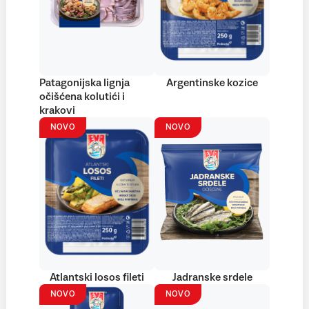
Patagonijska lignja
Argentinske kozice
očišćena kolutići i
krakovi
NOVO
NOVO
Atlantski losos fileti
Jadranske srdele
NOVO
NOVO