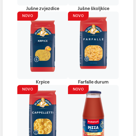
Jušne zvjezdice
Jušne školjkice
NOVO
NOVO
Krpice
Farfalle durum
NOVO
NOVO