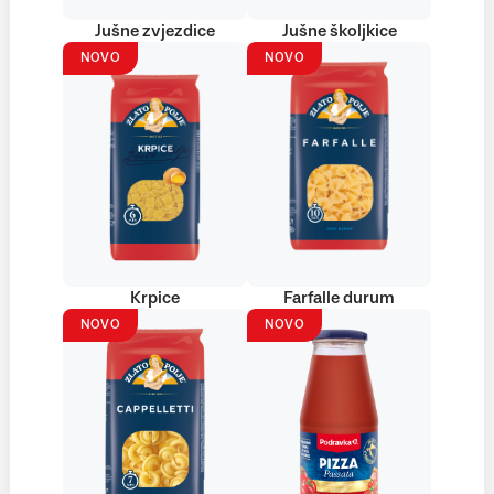
Jušne zvjezdice
Jušne školjkice
NOVO
NOVO
Krpice
Farfalle durum
NOVO
NOVO