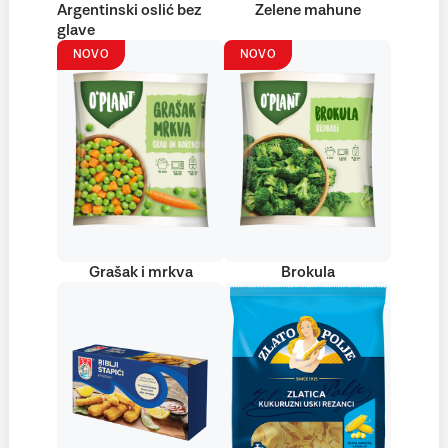
Argentinski oslić bez
Zelene mahune
glave
NOVO
NOVO
Grašak i mrkva
Brokula