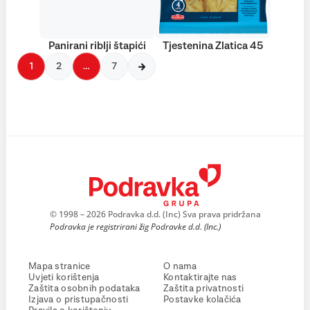
Panirani riblji štapići
Tjestenina Zlatica 45
1
2
…
7
© 1998 – 2026 Podravka d.d. (Inc) Sva prava pridržana
Podravka je registrirani žig Podravke d.d. (Inc.)
Mapa stranice
O nama
Uvjeti korištenja
Kontaktirajte nas
Zaštita osobnih podataka
Zaštita privatnosti
Izjava o pristupačnosti
Postavke kolačića