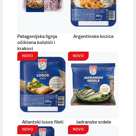
Patagonijska lignja
Argentinske kozice
očišćena kolutići i
krakovi
NOVO
NOVO
Atlantski losos fileti
Jadranske srdele
NOVO
NOVO