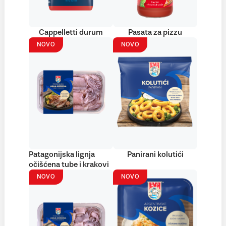
Cappelletti durum
Pasata za pizzu
NOVO
NOVO
Patagonijska lignja
Panirani kolutići
očišćena tube i krakovi
NOVO
NOVO