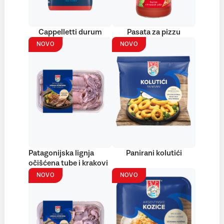
Cappelletti durum
Pasata za pizzu
NOVO
NOVO
Patagonijska lignja
Panirani kolutići
očišćena tube i krakovi
NOVO
NOVO