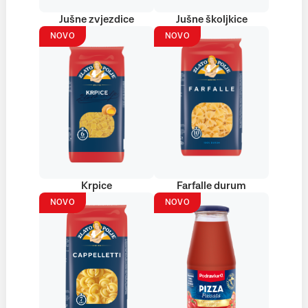
Jušne zvjezdice
Jušne školjkice
NOVO
NOVO
Krpice
Farfalle durum
NOVO
NOVO