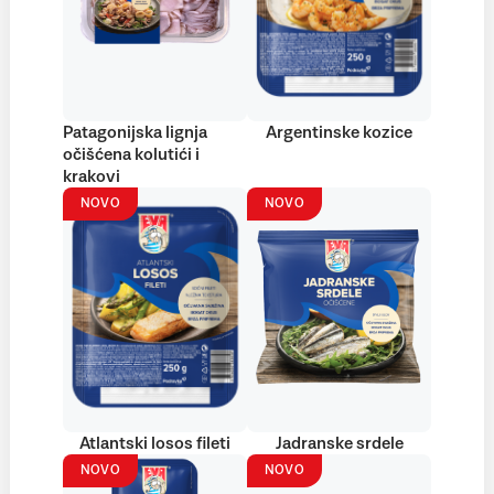
Patagonijska lignja
Argentinske kozice
očišćena kolutići i
krakovi
NOVO
NOVO
Atlantski losos fileti
Jadranske srdele
NOVO
NOVO