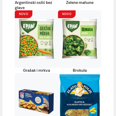
Argentinski oslić bez
Zelene mahune
glave
NOVO
NOVO
Grašak i mrkva
Brokula