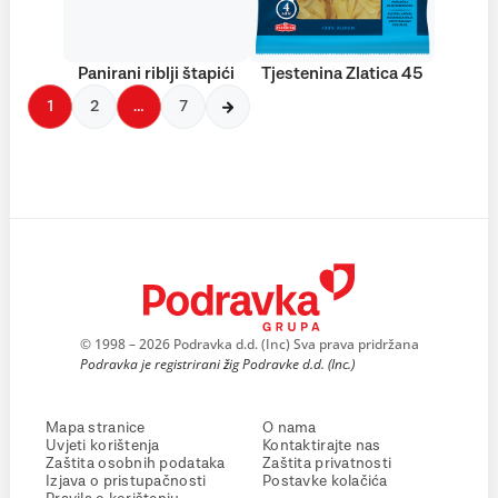
Panirani riblji štapići
Tjestenina Zlatica 45
1
2
…
7
© 1998 – 2026 Podravka d.d. (Inc) Sva prava pridržana
Podravka je registrirani žig Podravke d.d. (Inc.)
Mapa stranice
O nama
Uvjeti korištenja
Kontaktirajte nas
Zaštita osobnih podataka
Zaštita privatnosti
Izjava o pristupačnosti
Postavke kolačića