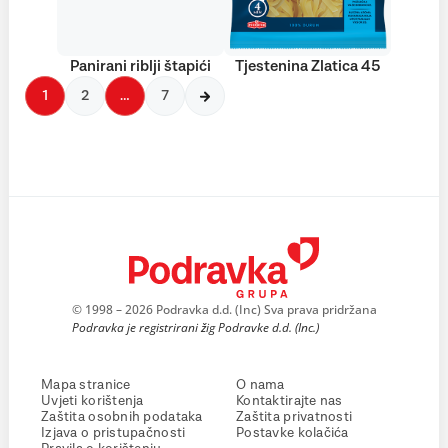
Panirani riblji štapići
Tjestenina Zlatica 45
1
2
…
7
© 1998 – 2026 Podravka d.d. (Inc) Sva prava pridržana
Podravka je registrirani žig Podravke d.d. (Inc.)
Mapa stranice
O nama
Uvjeti korištenja
Kontaktirajte nas
Zaštita osobnih podataka
Zaštita privatnosti
Izjava o pristupačnosti
Postavke kolačića