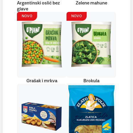
Argentinski oslić bez
Zelene mahune
glave
NOVO
NOVO
Grašak i mrkva
Brokula