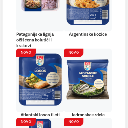
Patagonijska lignja
Argentinske kozice
očišćena kolutići i
krakovi
NOVO
NOVO
Atlantski losos fileti
Jadranske srdele
NOVO
NOVO