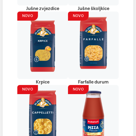
Jušne zvjezdice
Jušne školjkice
NOVO
NOVO
Krpice
Farfalle durum
NOVO
NOVO