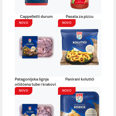
Cappelletti durum
Pasata za pizzu
NOVO
NOVO
Patagonijska lignja
Panirani kolutići
očišćena tube i krakovi
NOVO
NOVO