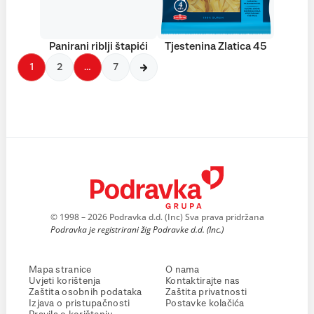
Panirani riblji štapići
Tjestenina Zlatica 45
1
2
…
7
© 1998 – 2026 Podravka d.d. (Inc) Sva prava pridržana
Podravka je registrirani žig Podravke d.d. (Inc.)
Mapa stranice
O nama
Uvjeti korištenja
Kontaktirajte nas
Zaštita osobnih podataka
Zaštita privatnosti
Izjava o pristupačnosti
Postavke kolačića