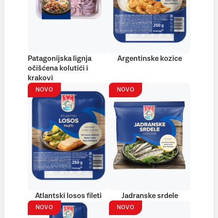
Patagonijska lignja
Argentinske kozice
očišćena kolutići i
krakovi
NOVO
NOVO
Atlantski losos fileti
Jadranske srdele
NOVO
NOVO