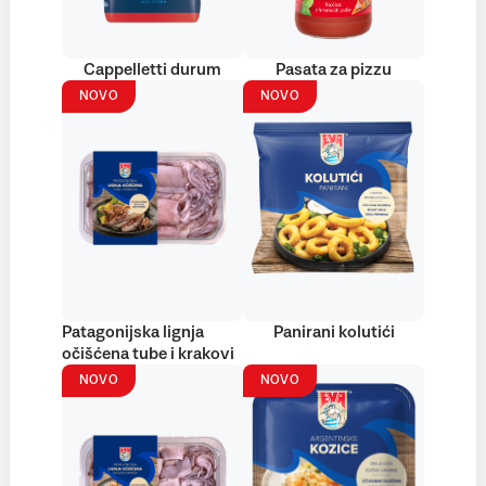
Cappelletti durum
Pasata za pizzu
NOVO
NOVO
Patagonijska lignja
Panirani kolutići
očišćena tube i krakovi
NOVO
NOVO