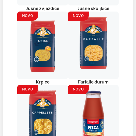
Jušne zvjezdice
Jušne školjkice
NOVO
NOVO
Krpice
Farfalle durum
NOVO
NOVO