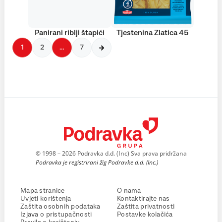
Panirani riblji štapići
Tjestenina Zlatica 45
1
2
…
7
© 1998 – 2026 Podravka d.d. (Inc) Sva prava pridržana
Podravka je registrirani žig Podravke d.d. (Inc.)
Mapa stranice
O nama
Uvjeti korištenja
Kontaktirajte nas
Zaštita osobnih podataka
Zaštita privatnosti
Izjava o pristupačnosti
Postavke kolačića