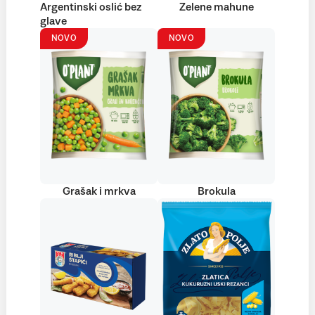
Argentinski oslić bez
Zelene mahune
glave
NOVO
NOVO
Grašak i mrkva
Brokula