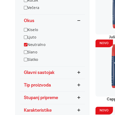
Ručak
Večera
Okus
Kiselo
Ljuto
Juš
NOVO
Neutralno
Slano
Slatko
Glavni sastojak
Tip proizvoda
Stupanj pripreme
Capp
Karakteristike
NOVO