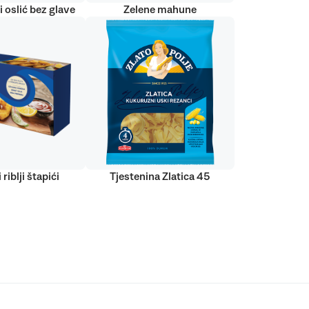
 oslić bez glave
Zelene mahune
 riblji štapići
Tjestenina Zlatica 45