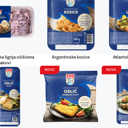
ka lignja očišćena
Argentinske kozice
Atlantsk
rakovi
NOVO
NOVO