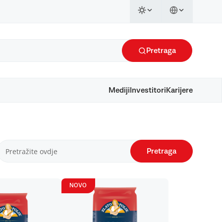
Pretraga
Mediji
Investitori
Karijere
Pretraga
NOVO