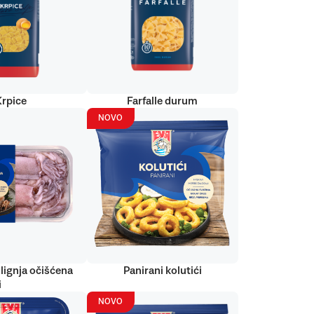
Krpice
Farfalle durum
NOVO
lignja očišćena
Panirani kolutići
i
NOVO