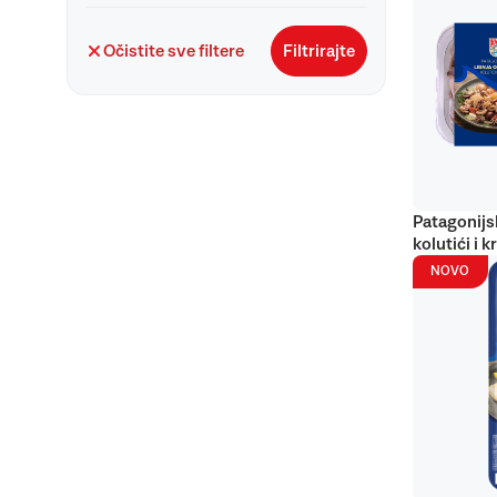
Očistite sve filtere
Filtrirajte
Patagonijs
kolutići i k
NOVO