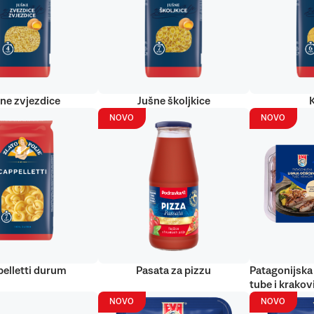
ne zvjezdice
Jušne školjkice
NOVO
NOVO
elletti durum
Pasata za pizzu
Patagonijska 
tube i krakov
NOVO
NOVO