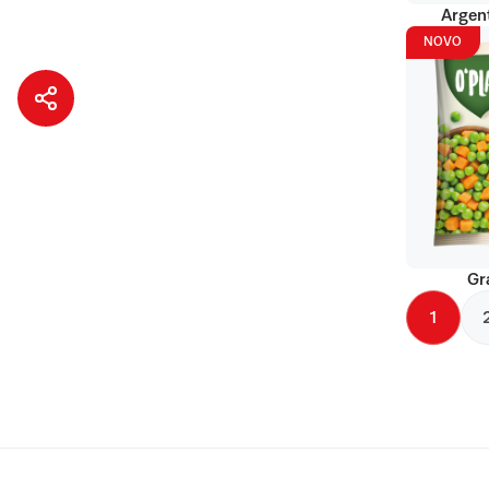
Argent
NOVO
Gr
1