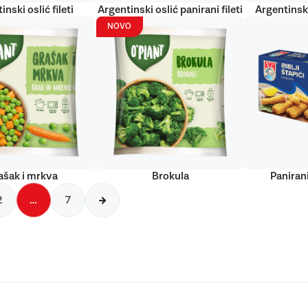
inski oslić fileti
Argentinski oslić panirani fileti
Argentinski
NOVO
ašak i mrkva
Brokula
Panirani
2
…
7