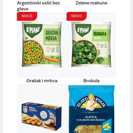
Argentinski oslić bez
Zelene mahune
glave
NOVO
NOVO
Grašak i mrkva
Brokula