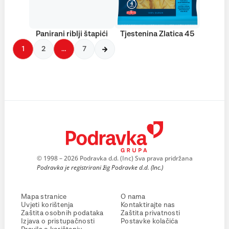
Panirani riblji štapići
Tjestenina Zlatica 45
1
2
…
7
© 1998 – 2026 Podravka d.d. (Inc) Sva prava pridržana
Podravka je registrirani žig Podravke d.d. (Inc.)
Mapa stranice
O nama
Uvjeti korištenja
Kontaktirajte nas
Zaštita osobnih podataka
Zaštita privatnosti
Izjava o pristupačnosti
Postavke kolačića