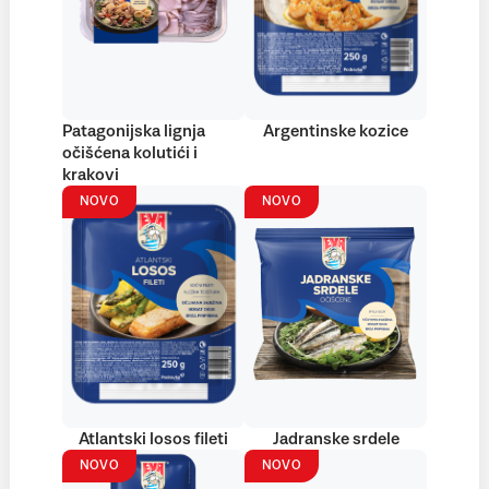
Patagonijska lignja
Argentinske kozice
očišćena kolutići i
krakovi
NOVO
NOVO
Atlantski losos fileti
Jadranske srdele
NOVO
NOVO