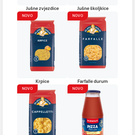
Jušne zvjezdice
Jušne školjkice
NOVO
NOVO
Krpice
Farfalle durum
NOVO
NOVO