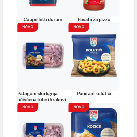
Cappelletti durum
Pasata za pizzu
NOVO
NOVO
Patagonijska lignja
Panirani kolutići
očišćena tube i krakovi
NOVO
NOVO