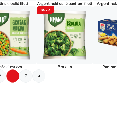
inski oslić fileti
Argentinski oslić panirani fileti
Argentinski
NOVO
ašak i mrkva
Brokula
Panirani
2
…
7