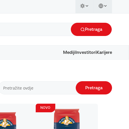
Pretraga
Mediji
Investitori
Karijere
Pretraga
NOVO