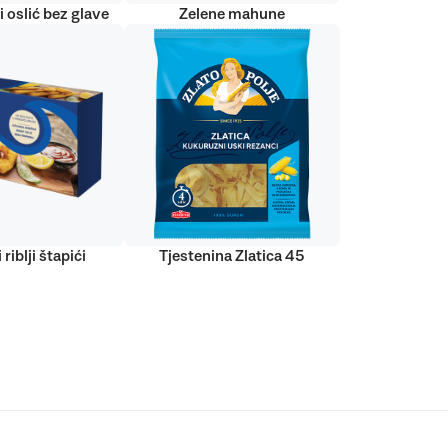
 oslić bez glave
Zelene mahune
 riblji štapići
Tjestenina Zlatica 45