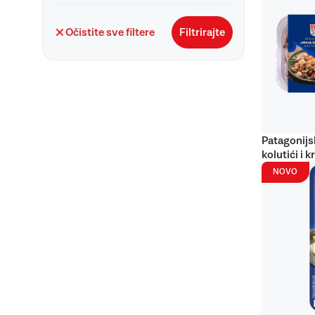
Očistite sve filtere
Filtrirajte
Patagonijs
kolutići i k
NOVO