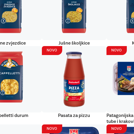
ne zvjezdice
Jušne školjkice
NOVO
NOVO
elletti durum
Pasata za pizzu
Patagonijska 
tube i krakov
NOVO
NOVO