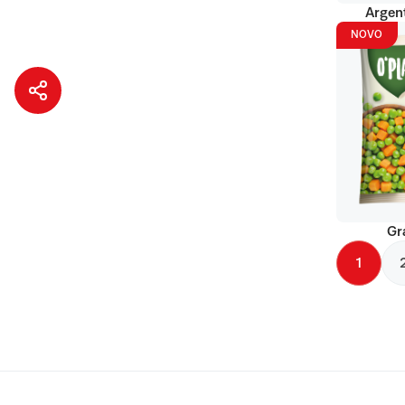
Argent
NOVO
Gr
1