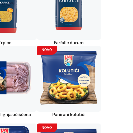
Krpice
Farfalle durum
NOVO
lignja očišćena
Panirani kolutići
i
NOVO