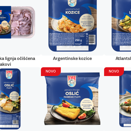
ka lignja očišćena
Argentinske kozice
Atlantsk
rakovi
NOVO
NOVO