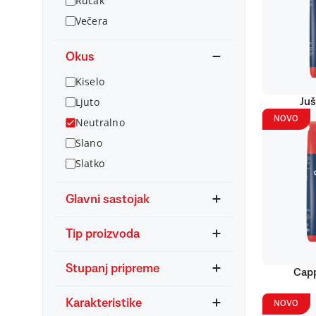
Ručak
Večera
Okus
Kiselo
Ljuto
Juš
NOVO
Neutralno
Slano
Slatko
Glavni sastojak
Tip proizvoda
Stupanj pripreme
Capp
Karakteristike
NOVO