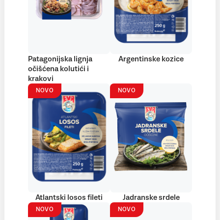
Patagonijska lignja
Argentinske kozice
očišćena kolutići i
krakovi
NOVO
NOVO
Atlantski losos fileti
Jadranske srdele
NOVO
NOVO