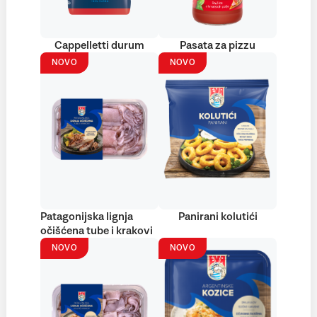
Cappelletti durum
Pasata za pizzu
NOVO
NOVO
Patagonijska lignja
Panirani kolutići
očišćena tube i krakovi
NOVO
NOVO