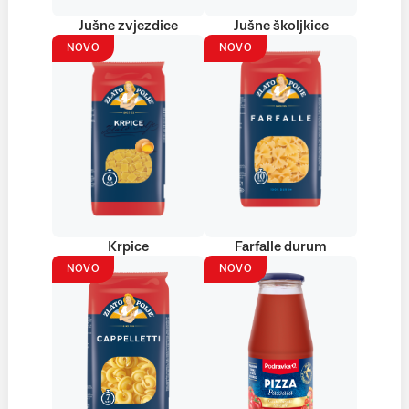
Jušne zvjezdice
Jušne školjkice
NOVO
NOVO
Krpice
Farfalle durum
NOVO
NOVO