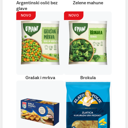
Argentinski oslić bez
Zelene mahune
glave
NOVO
NOVO
Grašak i mrkva
Brokula