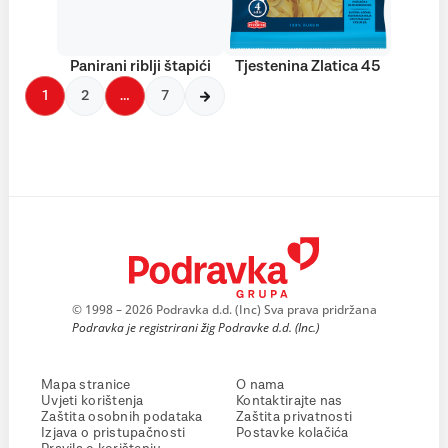
Panirani riblji štapići
Tjestenina Zlatica 45
1
2
…
7
© 1998 – 2026 Podravka d.d. (Inc) Sva prava pridržana
Podravka je registrirani žig Podravke d.d. (Inc.)
Mapa stranice
O nama
Uvjeti korištenja
Kontaktirajte nas
Zaštita osobnih podataka
Zaštita privatnosti
Izjava o pristupačnosti
Postavke kolačića