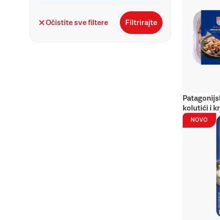
Očistite sve filtere
Filtrirajte
Patagonijs
kolutići i k
NOVO