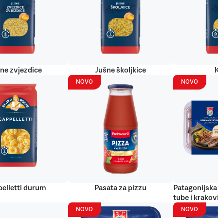
ne zvjezdice
Jušne školjkice
NOVO
NOVO
elletti durum
Pasata za pizzu
Patagonijska 
tube i krakov
NOVO
NOVO