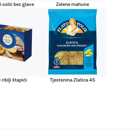
 oslić bez glave
Zelene mahune
 riblji štapići
Tjestenina Zlatica 45