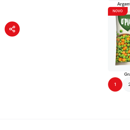
Argent
NOVO
Gr
1