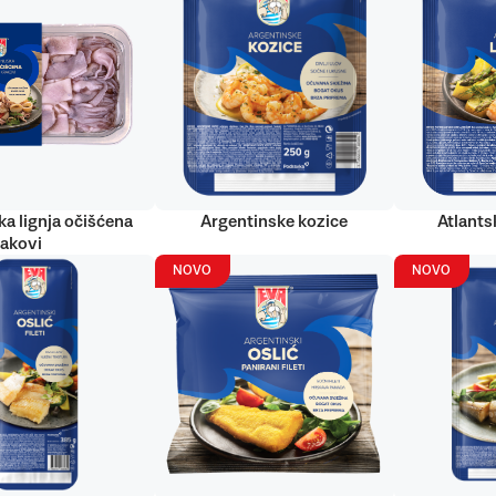
ka lignja očišćena
Argentinske kozice
Atlantsk
rakovi
NOVO
NOVO