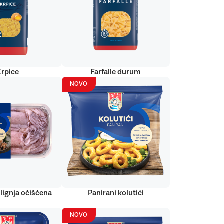
Krpice
Farfalle durum
NOVO
lignja očišćena
Panirani kolutići
i
NOVO