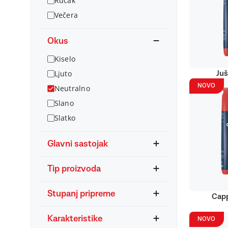
Ručak
Večera
Okus
Kiselo
Ljuto
Juš
NOVO
Neutralno
Slano
Slatko
Glavni sastojak
Tip proizvoda
Stupanj pripreme
Capp
Karakteristike
NOVO