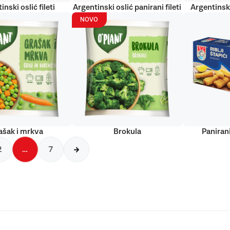
inski oslić fileti
Argentinski oslić panirani fileti
Argentinski
NOVO
ašak i mrkva
Brokula
Panirani
2
…
7