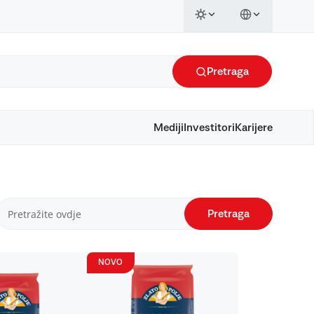
Pretraga
Mediji
Investitori
Karijere
Pretraga
NOVO