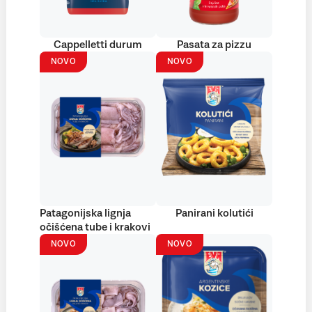
Cappelletti durum
Pasata za pizzu
NOVO
NOVO
Patagonijska lignja
Panirani kolutići
očišćena tube i krakovi
NOVO
NOVO