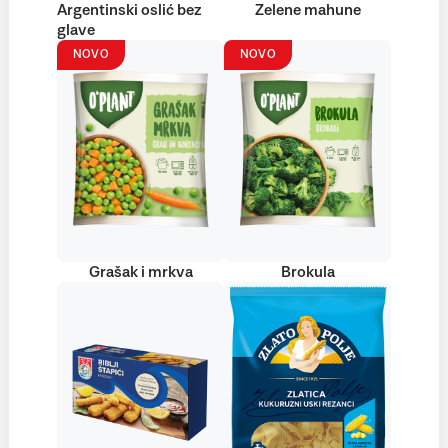
Argentinski oslić bez
Zelene mahune
glave
NOVO
NOVO
Grašak i mrkva
Brokula