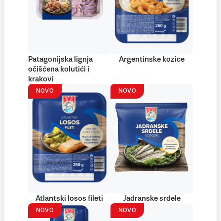
Patagonijska lignja
Argentinske kozice
očišćena kolutići i
krakovi
NOVO
NOVO
Atlantski losos fileti
Jadranske srdele
NOVO
NOVO