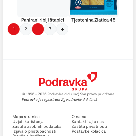
Panirani riblji štapići
Tjestenina Zlatica 45
1
2
…
7
© 1998 – 2026 Podravka d.d. (Inc) Sva prava pridržana
Podravka je registrirani žig Podravke d.d. (Inc.)
Mapa stranice
O nama
Uvjeti korištenja
Kontaktirajte nas
Zaštita osobnih podataka
Zaštita privatnosti
Izjava o pristupačnosti
Postavke kolačića