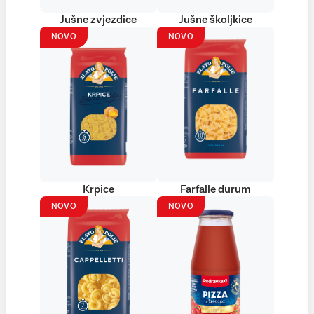
Jušne zvjezdice
Jušne školjkice
NOVO
NOVO
Krpice
Farfalle durum
NOVO
NOVO