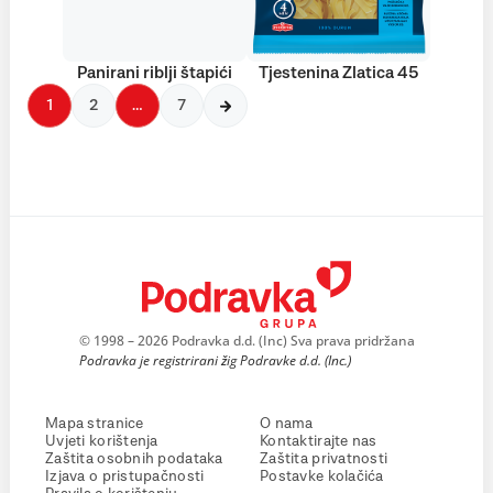
Panirani riblji štapići
Tjestenina Zlatica 45
1
2
…
7
© 1998 – 2026 Podravka d.d. (Inc) Sva prava pridržana
Podravka je registrirani žig Podravke d.d. (Inc.)
Mapa stranice
O nama
Uvjeti korištenja
Kontaktirajte nas
Zaštita osobnih podataka
Zaštita privatnosti
Izjava o pristupačnosti
Postavke kolačića