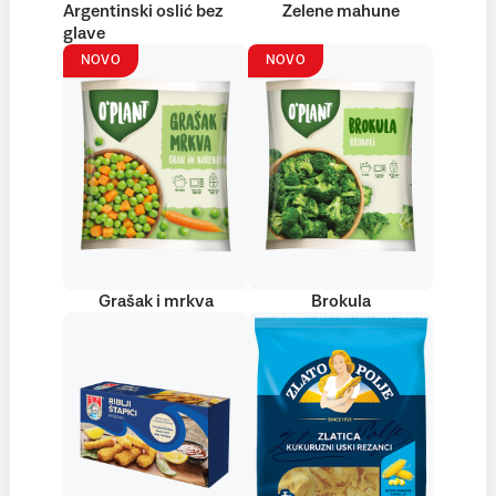
Argentinski oslić bez
Zelene mahune
glave
NOVO
NOVO
Grašak i mrkva
Brokula