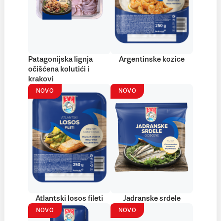
Patagonijska lignja
Argentinske kozice
očišćena kolutići i
krakovi
NOVO
NOVO
Atlantski losos fileti
Jadranske srdele
NOVO
NOVO