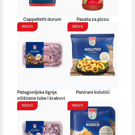
Cappelletti durum
Pasata za pizzu
NOVO
NOVO
Patagonijska lignja
Panirani kolutići
očišćena tube i krakovi
NOVO
NOVO