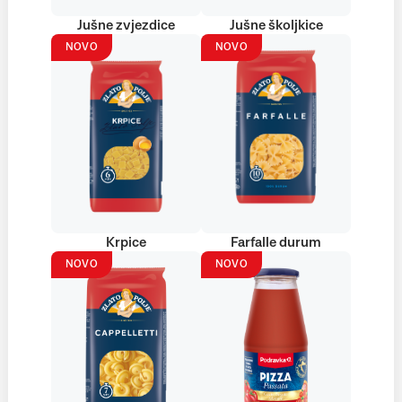
Jušne zvjezdice
Jušne školjkice
NOVO
NOVO
Krpice
Farfalle durum
NOVO
NOVO