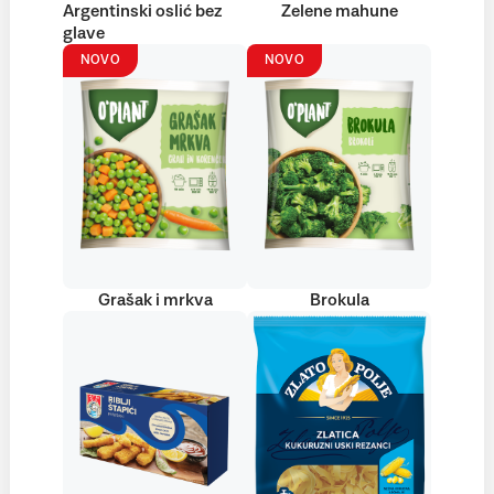
Argentinski oslić bez
Zelene mahune
glave
NOVO
NOVO
Grašak i mrkva
Brokula