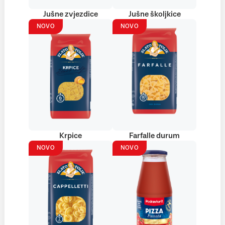
Jušne zvjezdice
Jušne školjkice
NOVO
NOVO
Krpice
Farfalle durum
NOVO
NOVO