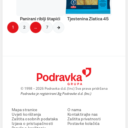
Panirani riblji štapići
Tjestenina Zlatica 45
1
2
…
7
© 1998 – 2026 Podravka d.d. (Inc) Sva prava pridržana
Podravka je registrirani žig Podravke d.d. (Inc.)
Mapa stranice
O nama
Uvjeti korištenja
Kontaktirajte nas
Zaštita osobnih podataka
Zaštita privatnosti
Izjava o pristupačnosti
Postavke kolačića