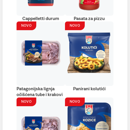
Cappelletti durum
Pasata za pizzu
NOVO
NOVO
Patagonijska lignja
Panirani kolutići
očišćena tube i krakovi
NOVO
NOVO