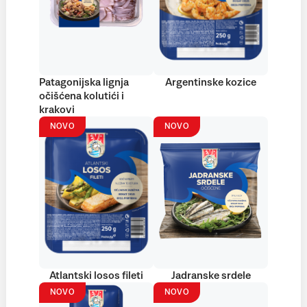
Patagonijska lignja
Argentinske kozice
očišćena kolutići i
krakovi
NOVO
NOVO
Atlantski losos fileti
Jadranske srdele
NOVO
NOVO