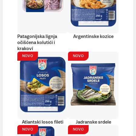
Patagonijska lignja
Argentinske kozice
očišćena kolutići i
krakovi
NOVO
NOVO
Atlantski losos fileti
Jadranske srdele
NOVO
NOVO