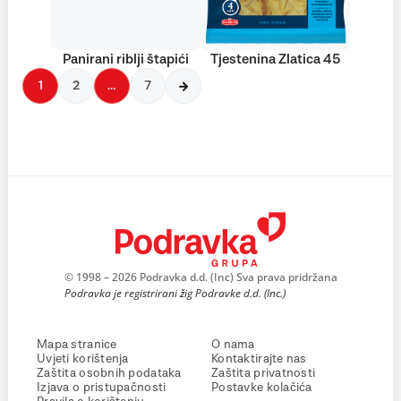
Panirani riblji štapići
Tjestenina Zlatica 45
1
2
…
7
© 1998 – 2026 Podravka d.d. (Inc) Sva prava pridržana
Podravka je registrirani žig Podravke d.d. (Inc.)
Mapa stranice
O nama
Uvjeti korištenja
Kontaktirajte nas
Zaštita osobnih podataka
Zaštita privatnosti
Izjava o pristupačnosti
Postavke kolačića