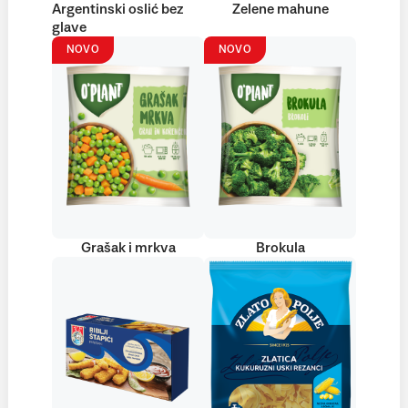
Argentinski oslić bez
Zelene mahune
glave
NOVO
NOVO
Grašak i mrkva
Brokula