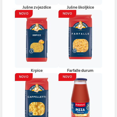
Jušne zvjezdice
Jušne školjkice
NOVO
NOVO
Krpice
Farfalle durum
NOVO
NOVO