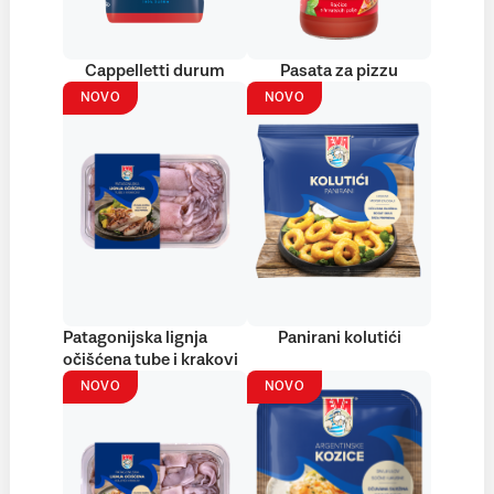
Cappelletti durum
Pasata za pizzu
NOVO
NOVO
Patagonijska lignja
Panirani kolutići
očišćena tube i krakovi
NOVO
NOVO