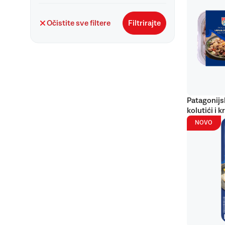
Očistite sve filtere
Filtrirajte
Patagonijs
kolutići i k
NOVO