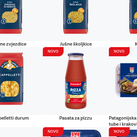
ne zvjezdice
Jušne školjkice
NOVO
NOVO
elletti durum
Pasata za pizzu
Patagonijska 
tube i krakov
NOVO
NOVO