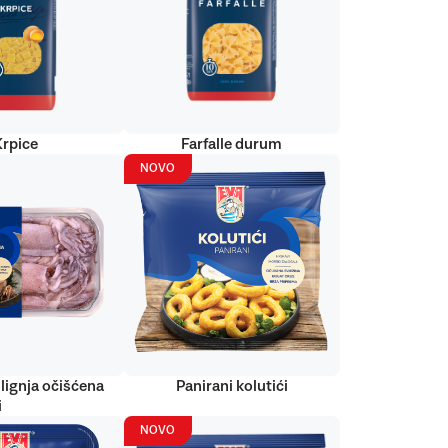
Krpice
Farfalle durum
NOVO
lignja očišćena
Panirani kolutići
i
NOVO