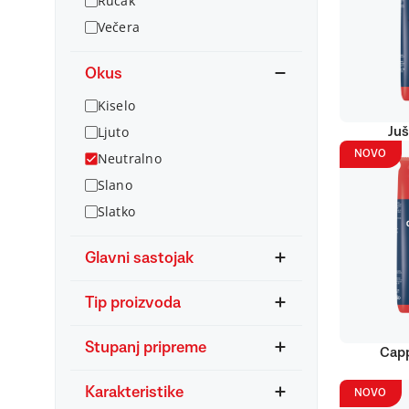
Ručak
Večera
Okus
Kiselo
Ljuto
Juš
NOVO
Neutralno
Slano
Slatko
Glavni sastojak
Tip proizvoda
Stupanj pripreme
Capp
Karakteristike
NOVO