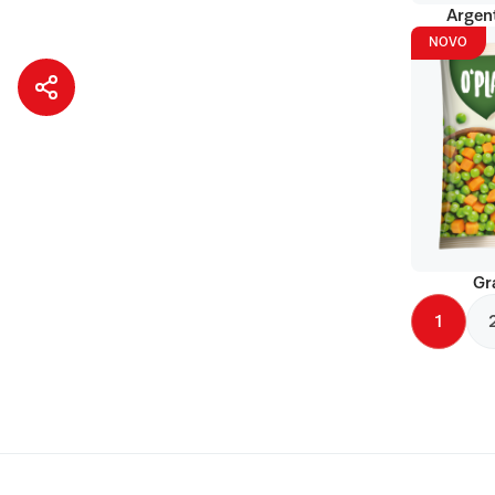
Argent
NOVO
Gr
1