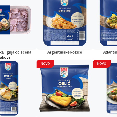
ka lignja očišćena
Argentinske kozice
Atlantsk
rakovi
NOVO
NOVO