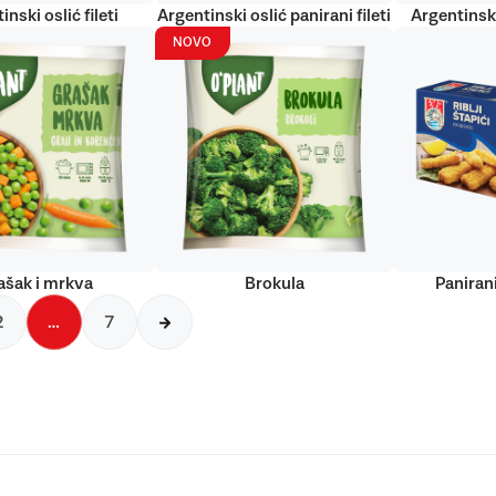
inski oslić fileti
Argentinski oslić panirani fileti
Argentinski
NOVO
ašak i mrkva
Brokula
Panirani
2
…
7