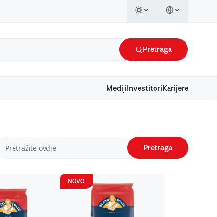
Pretraga
Mediji
Investitori
Karijere
Pretraga
NOVO