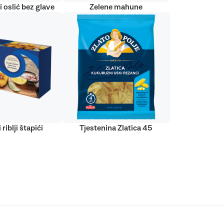
 oslić bez glave
Zelene mahune
 riblji štapići
Tjestenina Zlatica 45