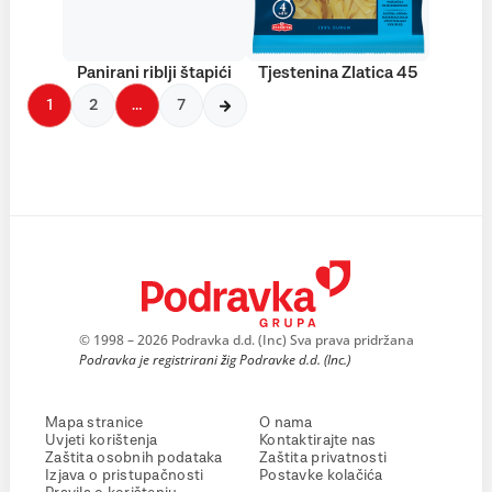
Panirani riblji štapići
Tjestenina Zlatica 45
1
2
…
7
© 1998 – 2026 Podravka d.d. (Inc) Sva prava pridržana
Podravka je registrirani žig Podravke d.d. (Inc.)
Mapa stranice
O nama
Uvjeti korištenja
Kontaktirajte nas
Zaštita osobnih podataka
Zaštita privatnosti
Izjava o pristupačnosti
Postavke kolačića