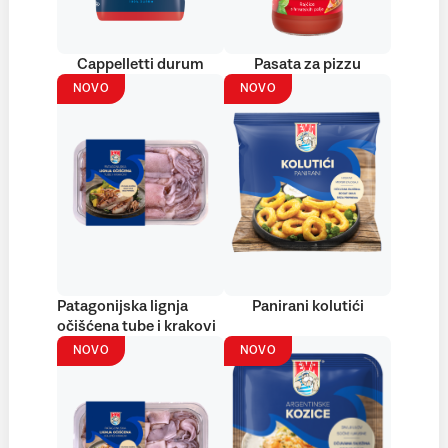
Cappelletti durum
Pasata za pizzu
NOVO
NOVO
Patagonijska lignja
Panirani kolutići
očišćena tube i krakovi
NOVO
NOVO