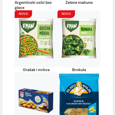
Argentinski oslić bez
Zelene mahune
glave
NOVO
NOVO
Grašak i mrkva
Brokula