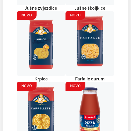
Jušne zvjezdice
Jušne školjkice
NOVO
NOVO
Krpice
Farfalle durum
NOVO
NOVO