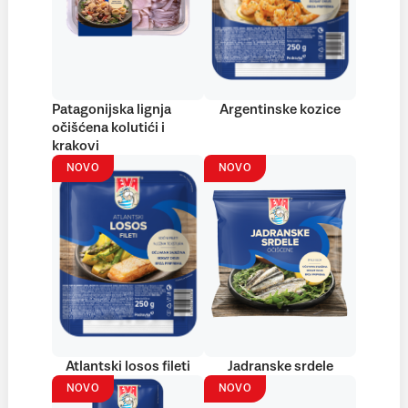
Patagonijska lignja
Argentinske kozice
očišćena kolutići i
krakovi
NOVO
NOVO
Atlantski losos fileti
Jadranske srdele
NOVO
NOVO