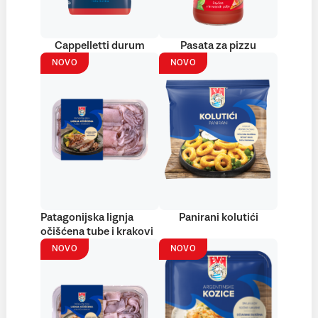
Cappelletti durum
Pasata za pizzu
NOVO
NOVO
Patagonijska lignja
Panirani kolutići
očišćena tube i krakovi
NOVO
NOVO