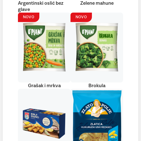
Argentinski oslić bez
Zelene mahune
glave
NOVO
NOVO
Grašak i mrkva
Brokula