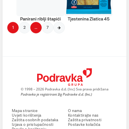
Panirani riblji štapići
Tjestenina Zlatica 45
1
2
…
7
© 1998 – 2026 Podravka d.d. (Inc) Sva prava pridržana
Podravka je registrirani žig Podravke d.d. (Inc.)
Mapa stranice
O nama
Uvjeti korištenja
Kontaktirajte nas
Zaštita osobnih podataka
Zaštita privatnosti
Izjava o pristupačnosti
Postavke kolačića