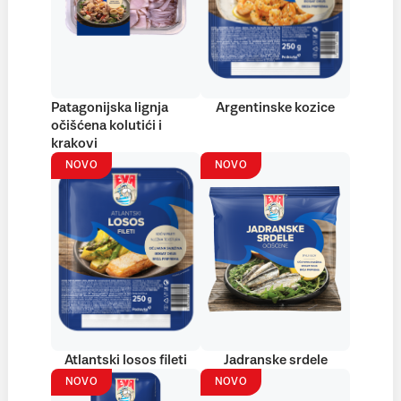
Patagonijska lignja
Argentinske kozice
očišćena kolutići i
krakovi
NOVO
NOVO
Atlantski losos fileti
Jadranske srdele
NOVO
NOVO