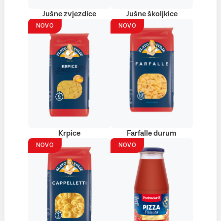
Jušne zvjezdice
Jušne školjkice
NOVO
NOVO
Krpice
Farfalle durum
NOVO
NOVO