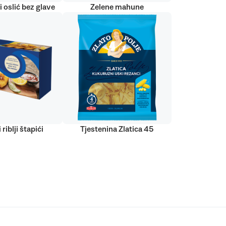
 oslić bez glave
Zelene mahune
 riblji štapići
Tjestenina Zlatica 45