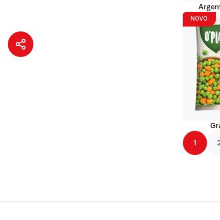
Argent
NOVO
Gr
1