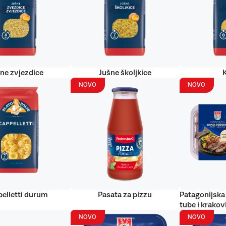
ne zvjezdice
Jušne školjkice
NOVO
NOVO
elletti durum
Pasata za pizzu
Patagonijska 
tube i krakov
NOVO
NOVO