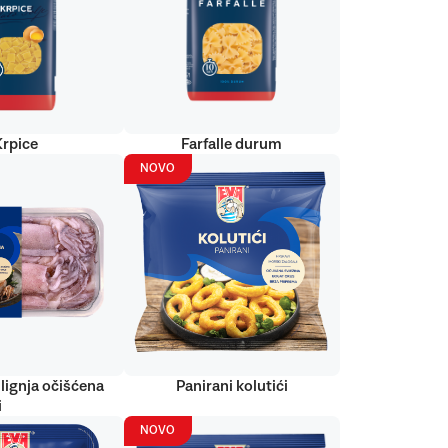
Krpice
Farfalle durum
NOVO
lignja očišćena
Panirani kolutići
i
NOVO