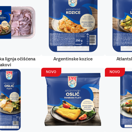
ka lignja očišćena
Argentinske kozice
Atlantsk
rakovi
NOVO
NOVO