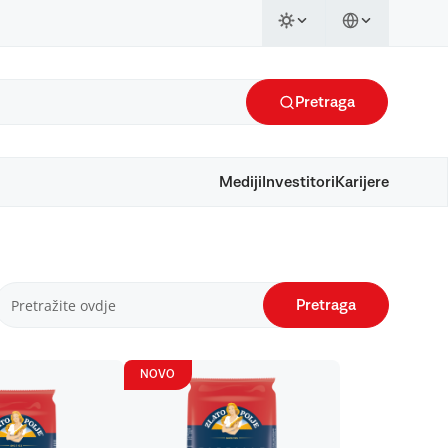
Pretraga
Mediji
Investitori
Karijere
Pretraga
NOVO