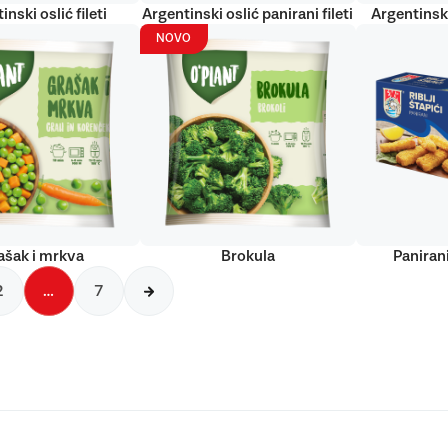
inski oslić fileti
Argentinski oslić panirani fileti
Argentinski
NOVO
ašak i mrkva
Brokula
Panirani
2
…
7