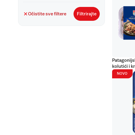
Očistite sve filtere
Filtrirajte
Patagonijs
kolutići i k
NOVO