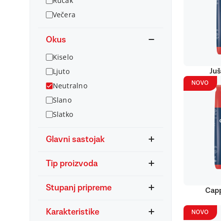
Ručak
Večera
Okus
Kiselo
Ljuto
Juš
NOVO
Neutralno
Slano
Slatko
Glavni sastojak
Tip proizvoda
Stupanj pripreme
Capp
Karakteristike
NOVO