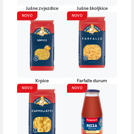
Jušne zvjezdice
Jušne školjkice
NOVO
NOVO
Krpice
Farfalle durum
NOVO
NOVO