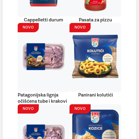
Cappelletti durum
Pasata za pizzu
NOVO
NOVO
Patagonijska lignja
Panirani kolutići
očišćena tube i krakovi
NOVO
NOVO