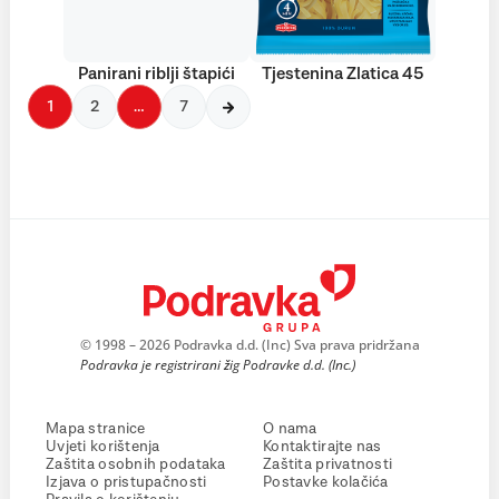
Panirani riblji štapići
Tjestenina Zlatica 45
1
2
…
7
© 1998 – 2026 Podravka d.d. (Inc) Sva prava pridržana
Podravka je registrirani žig Podravke d.d. (Inc.)
Mapa stranice
O nama
Uvjeti korištenja
Kontaktirajte nas
Zaštita osobnih podataka
Zaštita privatnosti
Izjava o pristupačnosti
Postavke kolačića