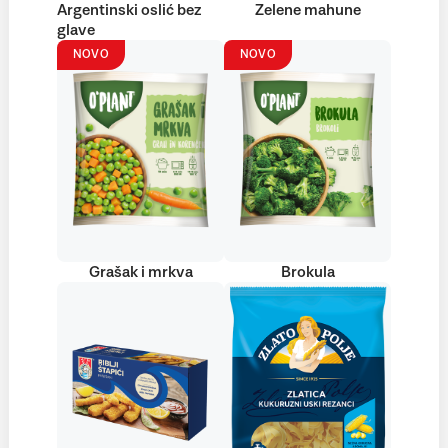
Argentinski oslić bez
Zelene mahune
glave
NOVO
NOVO
Grašak i mrkva
Brokula