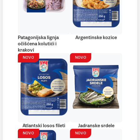
Patagonijska lignja
Argentinske kozice
očišćena kolutići i
krakovi
NOVO
NOVO
Atlantski losos fileti
Jadranske srdele
NOVO
NOVO