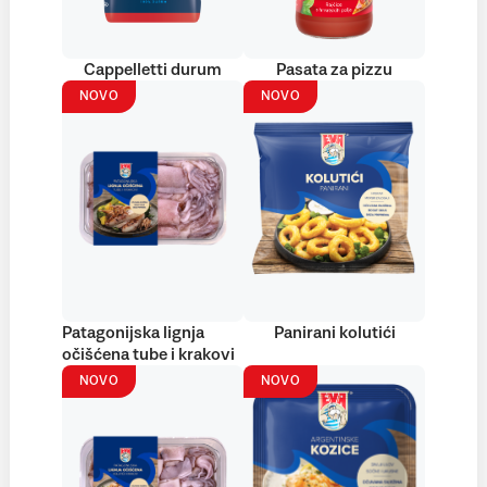
Cappelletti durum
Pasata za pizzu
NOVO
NOVO
Patagonijska lignja
Panirani kolutići
očišćena tube i krakovi
NOVO
NOVO