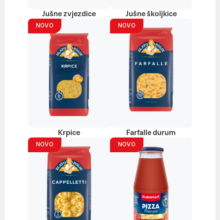
Jušne zvjezdice
Jušne školjkice
NOVO
NOVO
Krpice
Farfalle durum
NOVO
NOVO