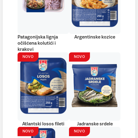
Patagonijska lignja
Argentinske kozice
očišćena kolutići i
krakovi
NOVO
NOVO
Atlantski losos fileti
Jadranske srdele
NOVO
NOVO