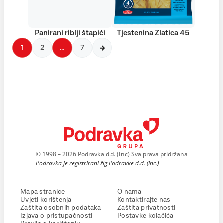
Panirani riblji štapići
Tjestenina Zlatica 45
1
2
…
7
© 1998 – 2026 Podravka d.d. (Inc) Sva prava pridržana
Podravka je registrirani žig Podravke d.d. (Inc.)
Mapa stranice
O nama
Uvjeti korištenja
Kontaktirajte nas
Zaštita osobnih podataka
Zaštita privatnosti
Izjava o pristupačnosti
Postavke kolačića