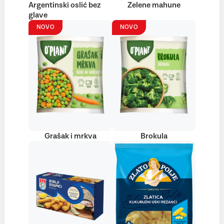
Argentinski oslić bez
Zelene mahune
glave
NOVO
NOVO
Grašak i mrkva
Brokula