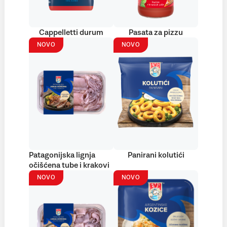
Cappelletti durum
Pasata za pizzu
NOVO
NOVO
Patagonijska lignja
Panirani kolutići
očišćena tube i krakovi
NOVO
NOVO