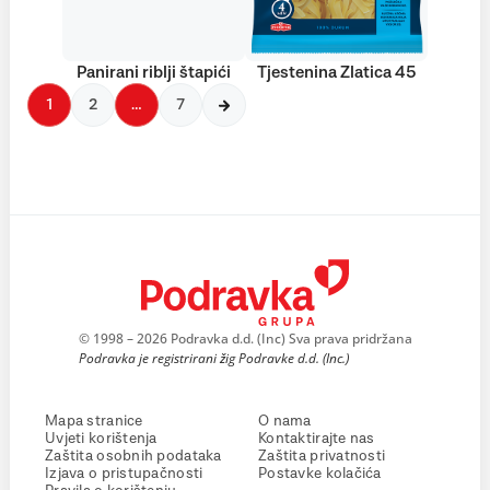
Panirani riblji štapići
Tjestenina Zlatica 45
1
2
…
7
© 1998 – 2026 Podravka d.d. (Inc) Sva prava pridržana
Podravka je registrirani žig Podravke d.d. (Inc.)
Mapa stranice
O nama
Uvjeti korištenja
Kontaktirajte nas
Zaštita osobnih podataka
Zaštita privatnosti
Izjava o pristupačnosti
Postavke kolačića