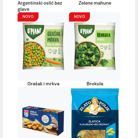
Argentinski oslić bez
Zelene mahune
glave
NOVO
NOVO
Grašak i mrkva
Brokula