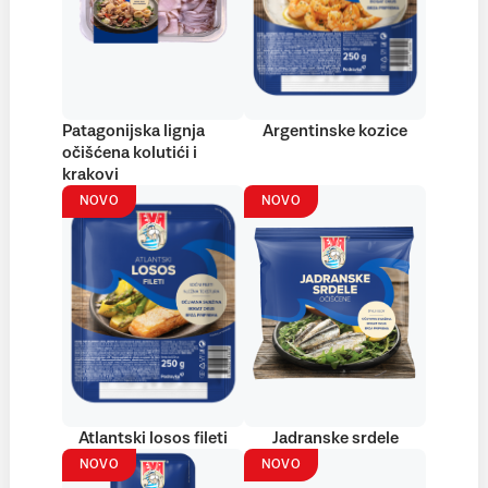
Patagonijska lignja
Argentinske kozice
očišćena kolutići i
krakovi
NOVO
NOVO
Atlantski losos fileti
Jadranske srdele
NOVO
NOVO