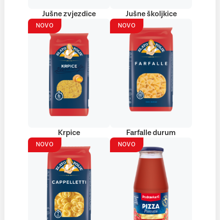
Jušne zvjezdice
Jušne školjkice
NOVO
NOVO
Krpice
Farfalle durum
NOVO
NOVO