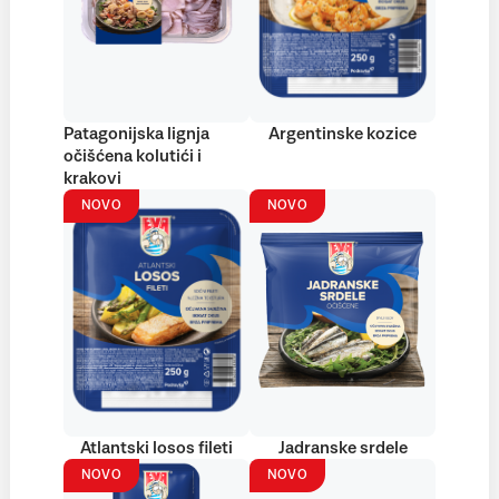
Patagonijska lignja
Argentinske kozice
očišćena kolutići i
krakovi
NOVO
NOVO
Atlantski losos fileti
Jadranske srdele
NOVO
NOVO