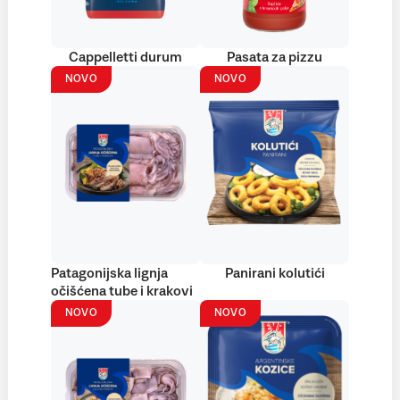
Cappelletti durum
Pasata za pizzu
NOVO
NOVO
Patagonijska lignja
Panirani kolutići
očišćena tube i krakovi
NOVO
NOVO