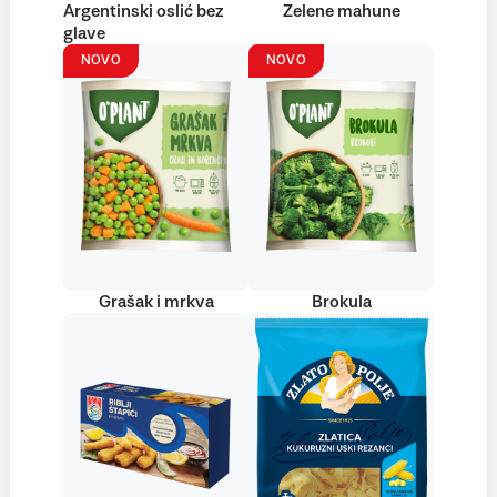
Argentinski oslić bez
Zelene mahune
glave
NOVO
NOVO
Grašak i mrkva
Brokula