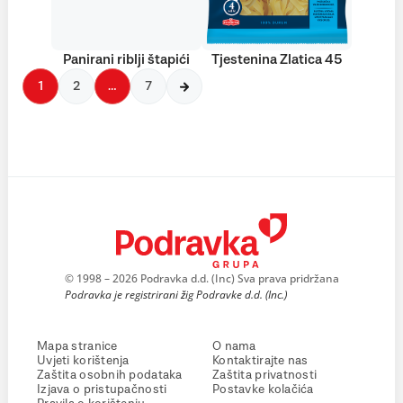
Panirani riblji štapići
Tjestenina Zlatica 45
1
2
…
7
© 1998 – 2026 Podravka d.d. (Inc) Sva prava pridržana
Podravka je registrirani žig Podravke d.d. (Inc.)
Mapa stranice
O nama
Uvjeti korištenja
Kontaktirajte nas
Zaštita osobnih podataka
Zaštita privatnosti
Izjava o pristupačnosti
Postavke kolačića