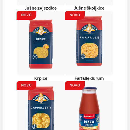
Jušne zvjezdice
Jušne školjkice
NOVO
NOVO
Krpice
Farfalle durum
NOVO
NOVO