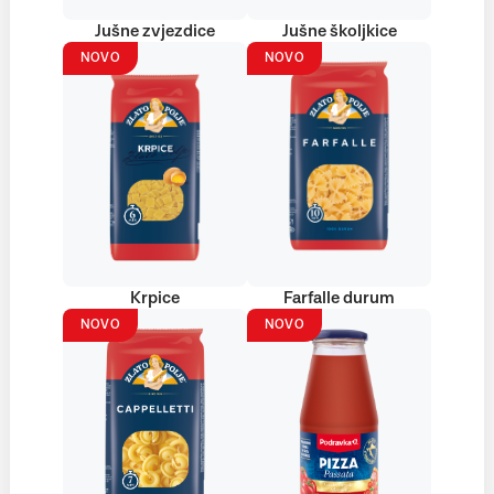
Jušne zvjezdice
Jušne školjkice
NOVO
NOVO
Krpice
Farfalle durum
NOVO
NOVO