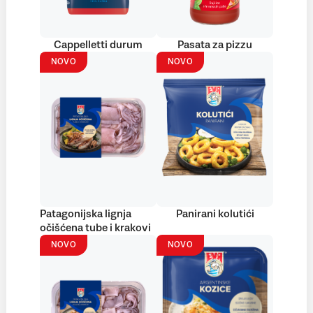
Cappelletti durum
Pasata za pizzu
NOVO
NOVO
Patagonijska lignja
Panirani kolutići
očišćena tube i krakovi
NOVO
NOVO