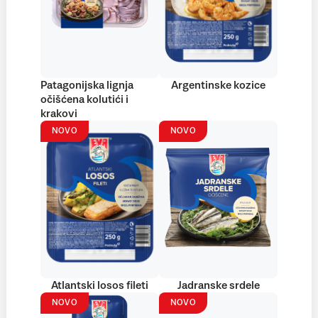
Patagonijska lignja
Argentinske kozice
očišćena kolutići i
krakovi
NOVO
NOVO
Atlantski losos fileti
Jadranske srdele
NOVO
NOVO