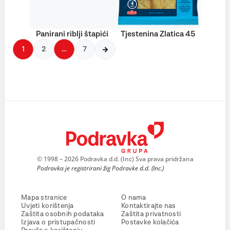
Panirani riblji štapići
Tjestenina Zlatica 45
1
2
…
7
© 1998 – 2026 Podravka d.d. (Inc) Sva prava pridržana
Podravka je registrirani žig Podravke d.d. (Inc.)
Mapa stranice
O nama
Uvjeti korištenja
Kontaktirajte nas
Zaštita osobnih podataka
Zaštita privatnosti
Izjava o pristupačnosti
Postavke kolačića