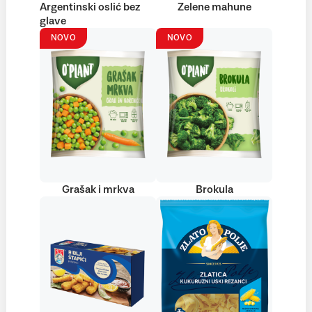
Argentinski oslić bez
Zelene mahune
glave
NOVO
NOVO
Grašak i mrkva
Brokula